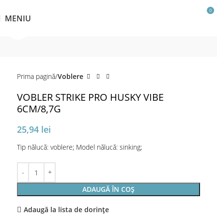
0
MENIU
Click pentru a mări
Prima pagină
Voblere
VOBLER STRIKE PRO HUSKY VIBE
6CM/8,7G
25,94
lei
Tip nălucă: voblere; Model nălucă: sinking;
ADAUGĂ ÎN COȘ
Adaugă la lista de dorințe