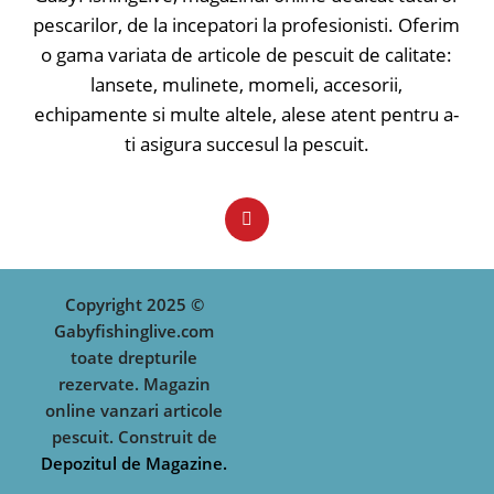
de înțepare mai bună și de
pescarilor, de la incepatori la profesionisti. Oferim
asemenea o fixare bună în gura
o gama variata de articole de pescuit de calitate:
peștelui.
lansete, mulinete, momeli, accesorii,
✅ Pattern-uri atractive
echipamente si multe altele, alese atent pentru a-
✅ Evoluție naturală
ti asigura succesul la pescuit.
✅ Rezistență și durabilitate crescută
✅ Ancore ascuțite
✅ Barbetă scurtă
✅ Realizat din materiale de calitate
✅ Adâncime evoluție - 0.5m
Tip nălucă: Voblere crank; Model
nălucă: Floating; Lungime: 4;
Copyright 2025 ©
Greutate: 4;
Gabyfishinglive.com
toate drepturile
rezervate. Magazin
online vanzari articole
pescuit. Construit de
Depozitul de Magazine.