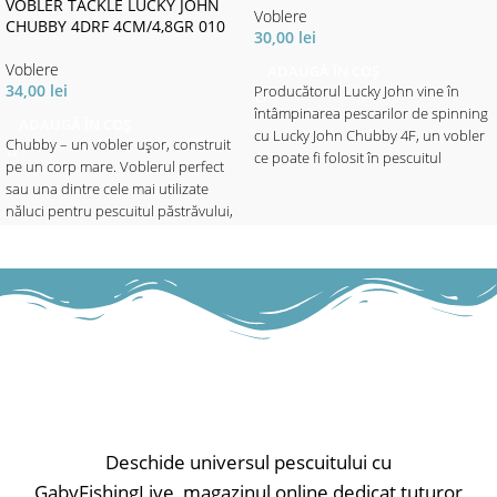
VOBLER TACKLE LUCKY JOHN
Voblere
CHUBBY 4DRF 4CM/4,8GR 010
30,00
lei
Voblere
ADAUGĂ ÎN COȘ
34,00
lei
Producătorul Lucky John vine în
întâmpinarea pescarilor de spinning
ADAUGĂ ÎN COȘ
cu Lucky John Chubby 4F, un vobler
Chubby – un vobler ușor, construit
ce poate fi folosit în pescuitul
pe un corp mare. Voblerul perfect
bibanului, cleanului și a păstrăvului,
sau una dintre cele mai utilizate
în apele putin adânci. În contrucția
năluci pentru pescuitul păstrăvului,
voblerului s-au folosit materiale de
avatului, bibanului și cleanului în
bună calitate ce garantează o
apele adânci. Puteți lucra năluca
rezistență și durabilitate crescută.
pana la 1.5 metri adâncime prin
Voblerul atrage răpitorii chiar din
recuperări lente sau rapide. Va
momentul în care aterizează pe
funcționa oriunde, în orice moment.
suprafața apei. Această
caracteristică se datorează pattern-
✅ Lungime - 4cm
urilor bine alese și a acțiunii extrem
✅ Greutate - 4.8gr
de naturală. Beneficiază de o
✅ Evoluție - maxim 1.5m
barbetă scurtă în partea frontală ce
Tip nălucă: voblere; Model nălucă:
îi asigură o evoluție atractivă. Cele 2
sinking;
Deschide universul pescuitului cu
ancore cu care este echipat sunt
GabyFishingLive, magazinul online dedicat tuturor
extrem de ascuțite și asigură o rată