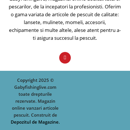
pescarilor, de la incepatori la profesionisti. Oferim
o gama variata de articole de pescuit de calitate:
lansete, mulinete, momeli, accesorii,
echipamente si multe altele, alese atent pentru a-
ti asigura succesul la pescuit.
Copyright 2025 ©
Gabyfishinglive.com
toate drepturile
rezervate. Magazin
online vanzari articole
pescuit. Construit de
Depozitul de Magazine.