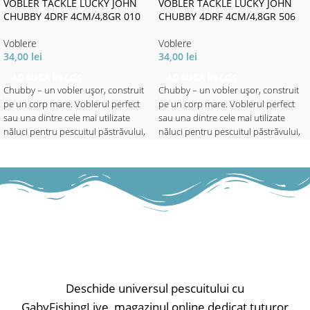
VOBLER TACKLE LUCKY JOHN
VOBLER TACKLE LUCKY JOHN
CHUBBY 4DRF 4CM/4,8GR 010
CHUBBY 4DRF 4CM/4,8GR 506
Voblere
Voblere
34,00
lei
34,00
lei
ADAUGĂ ÎN COȘ
ADAUGĂ ÎN COȘ
Chubby – un vobler ușor, construit
Chubby – un vobler ușor, construit
pe un corp mare. Voblerul perfect
pe un corp mare. Voblerul perfect
sau una dintre cele mai utilizate
sau una dintre cele mai utilizate
năluci pentru pescuitul păstrăvului,
năluci pentru pescuitul păstrăvului,
avatului, bibanului și cleanului în
avatului, bibanului și cleanului în
apele adânci. Puteți lucra năluca
apele adânci. Puteți lucra năluca
pana la 1.5 metri adâncime prin
pana la 1.5 metri adâncime prin
recuperări lente sau rapide. Va
recuperări lente sau rapide. Va
funcționa oriunde, în orice moment.
funcționa oriunde, în orice moment.
✅ Lungime - 4cm
✅ Lungime - 4cm
✅ Greutate - 4.8gr
✅ Greutate - 4.8gr
✅ Evoluție - maxim 1.5m
✅ Evoluție - maxim 1.5m
Tip nălucă: voblere; Model nălucă:
Tip nălucă: voblere; Model nălucă:
sinking;
sinking;
Deschide universul pescuitului cu
GabyFishingLive, magazinul online dedicat tuturor