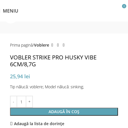
0
MENIU
Click pentru a mări
Prima pagină
Voblere
VOBLER STRIKE PRO HUSKY VIBE
6CM/8,7G
25,94
lei
Tip nălucă: voblere; Model nălucă: sinking;
ADAUGĂ ÎN COȘ
Adaugă la lista de dorințe