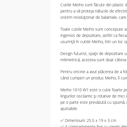
Cutiile Meiho sunt făcute din plastic d
pentru a vă proteja nălucile de efecte
sistem revoluționar de balamale, care 
Toate cutiile Meiho sunt concepute ast
ingenios de depozitare, astfel ca fieca
usurință în cutiile Meiho, într-un loc 
Design futurist, spații de depozitare u
milimetrică, acestea sunt doar câteva 
Pentru oricine a avut plăcerea de a fol
când cumperi un produs Meiho, îl cump
Meiho 1010 W1 este o cutie foarte prac
lingurilor oscilante și rotative de mic
pe o parte este prevăzută cu spumă, i
ajustabile.
✅ Dimensiuni: 25.5 x 19 x 3 cm
✅ 4 compartimente fixe cu pereți desp