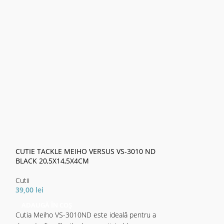
CUTIE TACKLE MEIHO VERSUS VS-3010 ND
CUTIE TACKLE M
BLACK 20,5X14,5X4CM
BLACK 27,5X18,
Cutii
Cutii
39,00
lei
70,00
lei
ADAUGĂ ÎN COȘ
ADAUGĂ ÎN CO
Cutia Meiho VS-3010ND este ideală pentru a
Liderul absolut în 