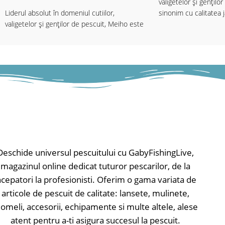
valigetelor și gențilo
Liderul absolut în domeniul cutiilor,
sinonim cu calitatea 
valigetelor și genților de pescuit, Meiho este
sinonim cu calitatea japoneză de top.
Cutiile Meiho sunt fă
ultimă generație,foart
Cutiile Meiho sunt făcute din plastic de
pentru a vă proteja n
ultimă generație,foarte rezistent, tratat UV
dăunătoare ale soarel
pentru a vă proteja nălucile de efectele
sistem revoluționar d
dăunătoare ale soarelui, echipate cu un
practic indestructibile
sistem revoluționar de balamale, care sunt
practic indestructibile.
Toate cutiile Meiho 
încât să se integreze 
Dimensiuni : lxLxH - 19,8X13,1X3,5CM
de depozitare, astfel 
mici poate fi integrată
Deschide universul pescuitului cu GabyFishingLive,
Meiho, într-un loc sp
magazinul online dedicat tuturor pescarilor, de la
ea.
ncepatori la profesionisti. Oferim o gama variata de
Design futurist, spați
articole de pescuit de calitate: lansete, mulinete,
proiectate și fabricat
omeli, accesorii, echipamente si multe altele, alese
milimetrică, acestea 
atent pentru a-ti asigura succesul la pescuit.
caracteristicile gamei