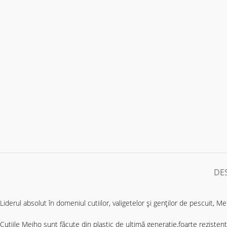
DE
Liderul absolut în domeniul cutiilor, valigetelor și genților de pescuit, 
Cutiile Meiho sunt făcute din plastic de ultimă generație,foarte rezisten