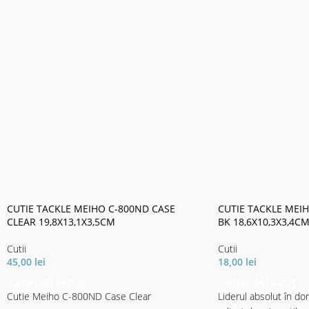
CUTIE TACKLE MEIHO C-800ND CASE
CUTIE TACKLE MEI
CLEAR 19,8X13,1X3,5CM
BK 18,6X10,3X3,4C
Cutii
Cutii
45,00
lei
18,00
lei
ADAUGĂ ÎN COȘ
ADAUGĂ ÎN COȘ
Cutie Meiho C-800ND Case Clear
Liderul absolut în dom