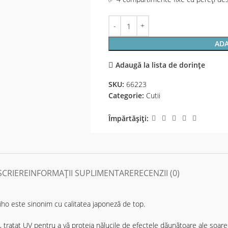
ADA
Adaugă la lista de dorințe
SKU:
66223
Categorie:
Cutii
Împărtășiți:
SCRIERE
INFORMAȚII SUPLIMENTARE
RECENZII (0)
Meiho este sinonim cu calitatea japoneză de top.
t, tratat UV pentru a vă proteja nălucile de efectele dăunătoare ale soar