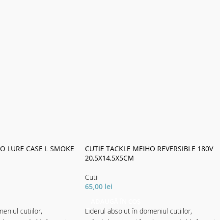
HO LURE CASE L SMOKE
CUTIE TACKLE MEIHO REVERSIBLE 180V
M
20,5X14,5X5CM
Cutii
65,00
lei
ADAUGĂ ÎN COȘ
eniul cutiilor,
Liderul absolut în domeniul cutiilor,