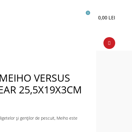
0
0,00
LEI
 MEIHO VERSUS
LEAR 25,5X19X3CM
aligetelor și genților de pescuit, Meiho este