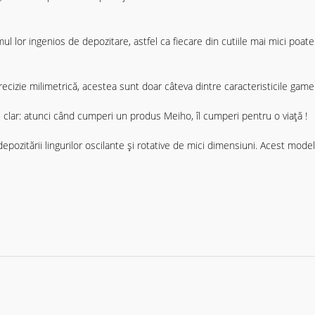
 lor ingenios de depozitare, astfel ca fiecare din cutiile mai mici poate f
recizie milimetrică, acestea sunt doar câteva dintre caracteristicile gamei
te clar: atunci când cumperi un produs Meiho, îl cumperi pentru o viață !
depozitării lingurilor oscilante și rotative de mici dimensiuni. Acest mod