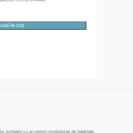
UGĂ ÎN COȘ
elui, echipate cu un sistem revoluționar de balamale,