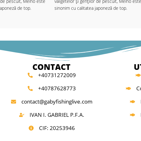
r de pescuit, Meiho este
valigetelor și genților de pescuit, Meiho est
japoneză de top.
sinonim cu calitatea japoneză de top.
cute din plastic de
Cutiile Meiho sunt făcute din plastic de
e rezistent, tratat UV
ultimă generație,foarte rezistent, tratat UV
ălucile de efectele
pentru a vă proteja nălucile de efectele
ui, echipate cu un
dăunătoare ale soarelui, echipate cu un
e balamale, care sunt
sistem revoluționar de balamale, care sunt
.
practic indestructibile.
CONTACT
U
sunt concepute astfel
Toate cutiile Meiho sunt concepute astfel
+40731272009
în sistemul lor ingenios
încât să se integreze în sistemul lor ingenio
ca fiecare din cutiile mai
de depozitare, astfel ca fiecare din cutiile m
+40787628773
C
 cu usurință în cutiile
mici poate fi integrată cu usurință în cutiile
ecial proiectat pentru
Meiho, într-un loc special proiectat pentru
contact@gabyfishinglive.com
ea.
IVAN I. GABRIEL P.F.A.
i de depozitare unice,
Design futurist, spații de depozitare unice,
e cu o precizie
proiectate și fabricate cu o precizie
CIF: 20253946
sunt doar câteva dintre
milimetrică, acestea sunt doar câteva dintre
 de cutii Meiho..
caracteristicile gamei de cutii Meiho..