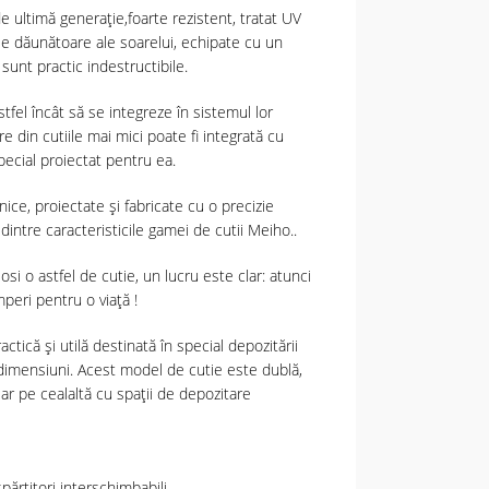
e ultimă generație,foarte rezistent, tratat UV
le dăunătoare ale soarelui, echipate cu un
sunt practic indestructibile.
fel încât să se integreze în sistemul lor
re din cutiile mai mici poate fi integrată cu
special proiectat pentru ea.
nice, proiectate și fabricate cu o precizie
dintre caracteristicile gamei de cutii Meiho..
osi o astfel de cutie, un lucru este clar: atunci
eri pentru o viață !
tică și utilă destinată în special depozitării
i dimensiuni. Acest model de cutie este dublă,
ar pe cealaltă cu spații de depozitare
ărțitori interschimbabili