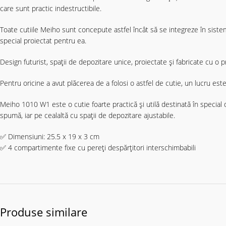
care sunt practic indestructibile.
Toate cutiile Meiho sunt concepute astfel încât să se integreze în sistemul
special proiectat pentru ea.
Design futurist, spații de depozitare unice, proiectate și fabricate cu o p
Pentru oricine a avut plăcerea de a folosi o astfel de cutie, un lucru es
Meiho 1010 W1 este o cutie foarte practică și utilă destinată în special 
spumă, iar pe cealaltă cu spații de depozitare ajustabile.
✅ Dimensiuni: 25.5 x 19 x 3 cm
✅ 4 compartimente fixe cu pereți despărțitori interschimbabili
Produse similare