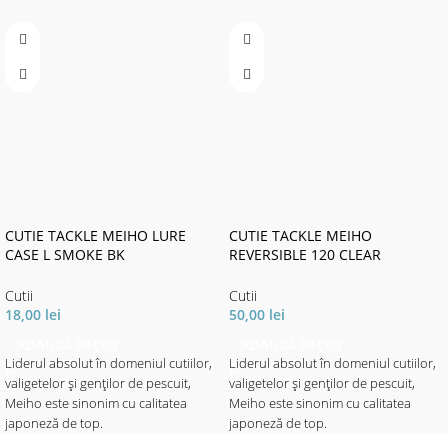
CUTIE TACKLE MEIHO LURE
CUTIE TACKLE MEIHO
CASE L SMOKE BK
REVERSIBLE 120 CLEAR
18,6X10,3X3,4CM
20X12,6X3,6CM
Cutii
Cutii
18,00
lei
50,00
lei
ADAUGĂ ÎN COȘ
ADAUGĂ ÎN COȘ
Liderul absolut în domeniul cutiilor,
Liderul absolut în domeniul cutiilor,
valigetelor și genților de pescuit,
valigetelor și genților de pescuit,
Meiho este sinonim cu calitatea
Meiho este sinonim cu calitatea
japoneză de top.
japoneză de top.