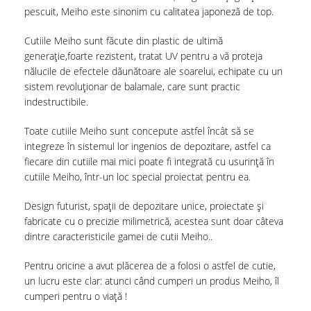
pescuit, Meiho este sinonim cu calitatea japoneză de top.
Cutiile Meiho sunt făcute din plastic de ultimă
generație,foarte rezistent, tratat UV pentru a vă proteja
nălucile de efectele dăunătoare ale soarelui, echipate cu un
sistem revoluționar de balamale, care sunt practic
indestructibile.
Toate cutiile Meiho sunt concepute astfel încât să se
integreze în sistemul lor ingenios de depozitare, astfel ca
fiecare din cutiile mai mici poate fi integrată cu usurință în
cutiile Meiho, într-un loc special proiectat pentru ea.
Design futurist, spații de depozitare unice, proiectate și
fabricate cu o precizie milimetrică, acestea sunt doar câteva
dintre caracteristicile gamei de cutii Meiho..
Pentru oricine a avut plăcerea de a folosi o astfel de cutie,
un lucru este clar: atunci când cumperi un produs Meiho, îl
cumperi pentru o viață !