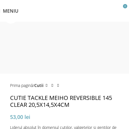
0
MENIU
Click pentru a mări
Prima pagină
Cutii
CUTIE TACKLE MEIHO REVERSIBLE 145
CLEAR 20,5X14,5X4CM
53,00
lei
Liderul absolut în domeniul cutiilor, valigetelor și genților de