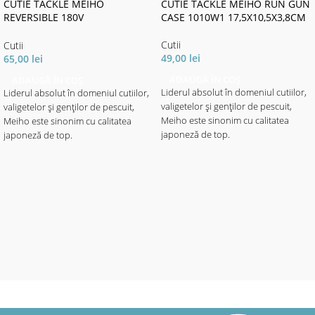
CUTIE TACKLE MEIHO
CUTIE TACKLE MEIHO RUN GUN
REVERSIBLE 180V
CASE 1010W1 17,5X10,5X3,8CM
20,5X14,5X5CM
Cutii
Cutii
49,00
lei
65,00
lei
ADAUGĂ ÎN COȘ
ADAUGĂ ÎN COȘ
Liderul absolut în domeniul cutiilor,
Liderul absolut în domeniul cutiilor,
valigetelor și genților de pescuit,
valigetelor și genților de pescuit,
Meiho este sinonim cu calitatea
Meiho este sinonim cu calitatea
japoneză de top.
japoneză de top.
Cutiile Meiho sunt făcute din plastic
Cutiile Meiho sunt făcute din plastic
de ultimă generație,foarte rezistent,
de ultimă generație,foarte rezistent,
tratat UV pentru a vă proteja
tratat UV pentru a vă proteja
nălucile de efectele dăunătoare ale
nălucile de efectele dăunătoare ale
soarelui, echipate cu un sistem
soarelui, echipate cu un sistem
revoluționar de balamale, care sunt
revoluționar de balamale, care sunt
practic indestructibile.
practic indestructibile.
Toate cutiile Meiho sunt concepute
Toate cutiile Meiho sunt concepute
astfel încât să se integreze în
astfel încât să se integreze în
sistemul lor ingenios de depozitare,
sistemul lor ingenios de depozitare,