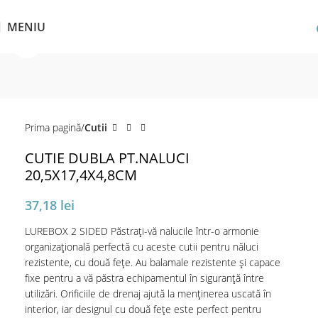
MENIU
Click pentru a mări
Prima pagină
Cutii
CUTIE DUBLA PT.NALUCI
20,5X17,4X4,8CM
37,18
lei
LUREBOX 2 SIDED Păstrați-vă nalucile într-o armonie
organizațională perfectă cu aceste cutii pentru năluci
rezistente, cu două fețe. Au balamale rezistente și capace
fixe pentru a vă păstra echipamentul în siguranță între
utilizări. Orificiile de drenaj ajută la menținerea uscată în
interior, iar designul cu două fețe este perfect pentru