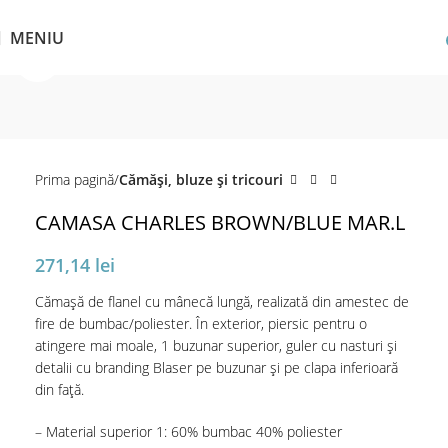
MENIU
Click pentru a mări
Prima pagină
Cămăși, bluze și tricouri
CAMASA CHARLES BROWN/BLUE MAR.L
271,14
lei
Cămașă de flanel cu mânecă lungă, realizată din amestec de
fire de bumbac/poliester. În exterior, piersic pentru o
atingere mai moale, 1 buzunar superior, guler cu nasturi și
detalii cu branding Blaser pe buzunar și pe clapa inferioară
din față.
– Material superior 1: 60% bumbac 40% poliester