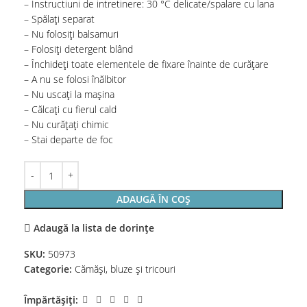
– Instructiuni de intretinere: 30 °C delicate/spalare cu lana
– Spălați separat
– Nu folosiți balsamuri
– Folosiți detergent blând
– Închideți toate elementele de fixare înainte de curățare
– A nu se folosi înălbitor
– Nu uscați la mașina
– Călcați cu fierul cald
– Nu curățați chimic
– Stai departe de foc
ADAUGĂ ÎN COȘ
Adaugă la lista de dorințe
SKU:
50973
Categorie:
Cămăși, bluze și tricouri
Împărtășiți: