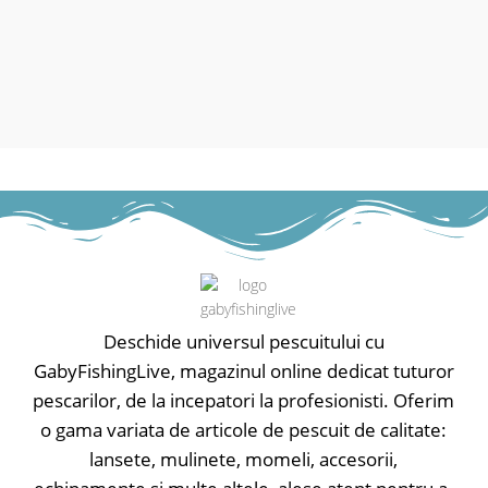
albine
și la o respirabilitate mai mare, fapt
ce asigură confortul termic pe vreme
toridă cu soare puternic.
- Material 100% poliester.
Deschide universul pescuitului cu
GabyFishingLive, magazinul online dedicat tuturor
pescarilor, de la incepatori la profesionisti. Oferim
o gama variata de articole de pescuit de calitate:
lansete, mulinete, momeli, accesorii,