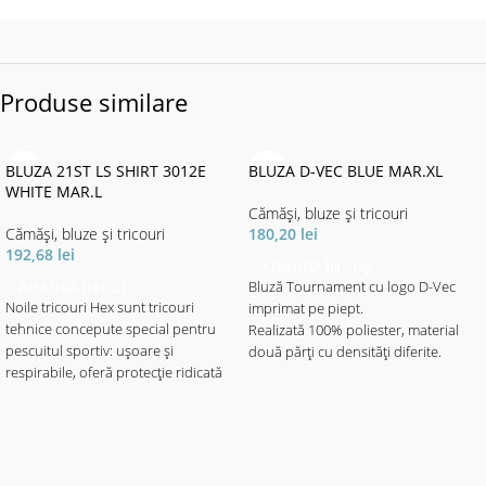
Produse similare
BLUZA 21ST LS SHIRT 3012E
BLUZA D-VEC BLUE MAR.XL
WHITE MAR.L
Cămăși, bluze și tricouri
Cămăși, bluze și tricouri
180,20
lei
192,68
lei
ADAUGĂ ÎN COȘ
ADAUGĂ ÎN COȘ
Bluză Tournament cu logo D-Vec
Noile tricouri Hex sunt tricouri
imprimat pe piept.
tehnice concepute special pentru
Realizată 100% poliester, material
pescuitul sportiv: ușoare și
două părți cu densități diferite.
respirabile, oferă protecție ridicată
Materialul cu imprimeul elegant
împotriva razelor solare. Indice de
motive aqua - de densitate mai mare
protecție UPF50+. Disponibil cu sau
este destinat portecției solare.
fără glugă în 3 culori: roșu, verde
Materialul de culoare neagră mai
sau alb, cu o livrea camo
subțire, ajută la libertatea de
caracteristică și textură fagure de
mișcare - fiind mult mai elastic, ajută