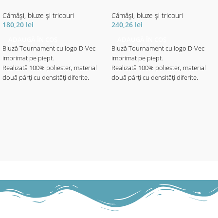
Cămăși, bluze și tricouri
Cămăși, bluze și tricouri
180,20
lei
240,26
lei
ADAUGĂ ÎN COȘ
ADAUGĂ ÎN COȘ
Bluză Tournament cu logo D-Vec
Bluză Tournament cu logo D-Vec
imprimat pe piept.
imprimat pe piept.
Realizată 100% poliester, material
Realizată 100% poliester, material
două părți cu densități diferite.
două părți cu densități diferite.
Materialul cu imprimeul elegant
Materialul cu imprimeul elegant
motive aqua - de densitate mai mare
motive aqua - de densitate mai mare
este destinat portecției solare.
este destinat portecției solare.
Materialul de culoare neagră mai
Materialul de culoare neagră mai
subțire, ajută la libertatea de
subțire, ajută la libertatea de
mișcare - fiind mult mai elastic, ajută
mișcare - fiind mult mai elastic, ajută
și la o respirabilitate mai mare, fapt
și la o respirabilitate mai mare, fapt
ce asigură confortul termic pe vreme
ce asigură confortul termic pe vreme
toridă cu soare puternic.
toridă cu soare puternic.
- Material 100% poliester.
- Material 100% poliester.