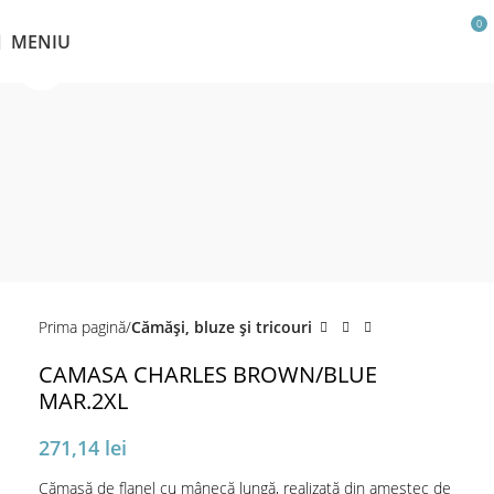
0
MENIU
Click pentru a mări
Prima pagină
Cămăși, bluze și tricouri
CAMASA CHARLES BROWN/BLUE
MAR.2XL
271,14
lei
Cămașă de flanel cu mânecă lungă, realizată din amestec de