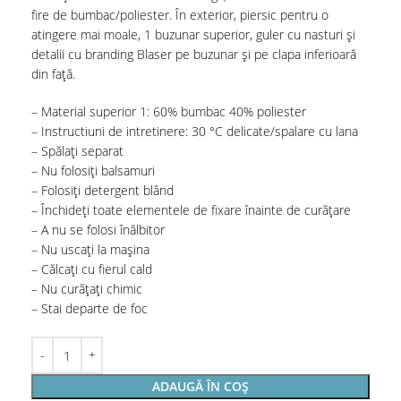
fire de bumbac/poliester. În exterior, piersic pentru o
atingere mai moale, 1 buzunar superior, guler cu nasturi și
detalii cu branding Blaser pe buzunar și pe clapa inferioară
din față.
– Material superior 1: 60% bumbac 40% poliester
– Instructiuni de intretinere: 30 °C delicate/spalare cu lana
– Spălați separat
– Nu folosiți balsamuri
– Folosiți detergent blând
– Închideți toate elementele de fixare înainte de curățare
– A nu se folosi înălbitor
– Nu uscați la mașina
– Călcați cu fierul cald
– Nu curățați chimic
– Stai departe de foc
ADAUGĂ ÎN COȘ