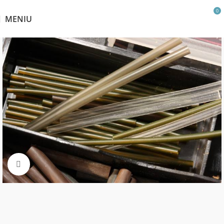
0
MENIU
Click pentru a mări