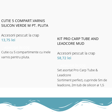
CUTIE 5 COMPART.VARNIS
SILICON VERDE M PT. PLUTA
Accesorii pescuit la crap
KIT PRO CARP TUBE AND
13,75
lei
LEADCORE MUD
ADAUGĂ ÎN COȘ
Cutie cu 5 compartimente cu inele
Accesorii pescuit la crap
varnis pentru pluta.
58,72
lei
ADAUGĂ ÎN COȘ
Set asortat Pro Carp Tube &
Leadcore
Sortiment perfect, cuprinde 5m de
leadcore, 2m tub de silicon ø 1,5
mm, 4m tub pentru montură cu
diametru interior ø0.75mm și
exterior ø1,75 mm și 10x 5cm tuburi
termo-retractibile cu ø 2,5 mm.
Sortimentul SmartRig Tube &