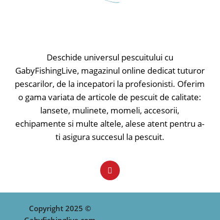
Leadcore este perfect potrivit cu
seturile complete SmartRig în ceea
ce priveşte design-ul și
funcționalitatea. Perfect pentru
asamblarea monturilor anti-tangle
cu clips pentru plumb, culisante sau
Deschide universul pescuitului cu
helicopter.
GabyFishingLive, magazinul online dedicat tuturor
pescarilor, de la incepatori la profesionisti. Oferim
- Culoarea nămolului
o gama variata de articole de pescuit de calitate:
lansete, mulinete, momeli, accesorii,
echipamente si multe altele, alese atent pentru a-
ti asigura succesul la pescuit.
Copyright 2025 ©