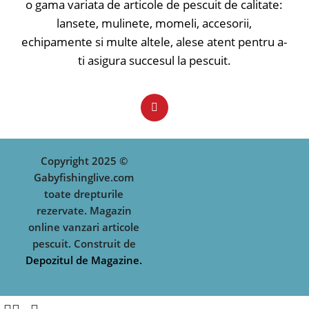
o gama variata de articole de pescuit de calitate:
lansete, mulinete, momeli, accesorii,
echipamente si multe altele, alese atent pentru a-
ti asigura succesul la pescuit.
Copyright 2025 ©
Gabyfishinglive.com
toate drepturile
rezervate. Magazin
online vanzari articole
pescuit. Construit de
Depozitul de Magazine.