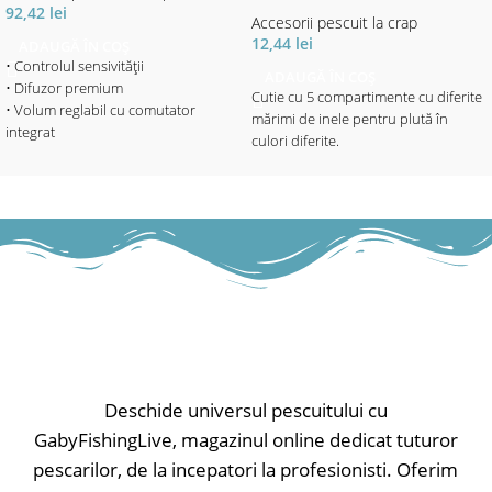
92,42
lei
Accesorii pescuit la crap
12,44
lei
ADAUGĂ ÎN COȘ
• Controlul sensivității
ADAUGĂ ÎN COȘ
• Difuzor premium
Cutie cu 5 compartimente cu diferite
• Volum reglabil cu comutator
mărimi de inele pentru plută în
integrat
culori diferite.
• Ton reglabil
• Lumina LED Combi (4 culori
reglabile prin buton) servește ca
indicator de interval de trăsătură și
indicator de putere / 20sec. Amurg
• Bară de LED ca afișaj interval
(cădere întinzător și derulare fir,
diferit), roșu strălucitor
• Lumina de noapte reglabilă
separat
• Finisaj soft-touch
• Ieșire de alimentare
Deschide universul pescuitului cu
• Compartimentul bateriei separat
GabyFishingLive, magazinul online dedicat tuturor
• Alimentare cu baterie de 9V
pescarilor, de la incepatori la profesionisti. Oferim