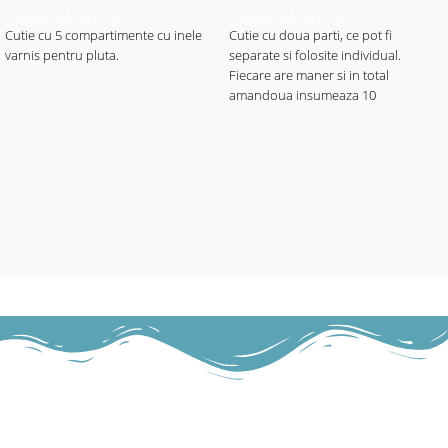
ADAUGĂ ÎN COȘ
ADAUGĂ ÎN COȘ
Cutie cu 5 compartimente cu inele
Cutie cu doua parti, ce pot fi
varnis pentru pluta.
separate si folosite individual.
Fiecare are maner si in total
amandoua insumeaza 10
compartimente, care reorganizate,
pot ajunge la 34 compartimente
pentru accesorii.