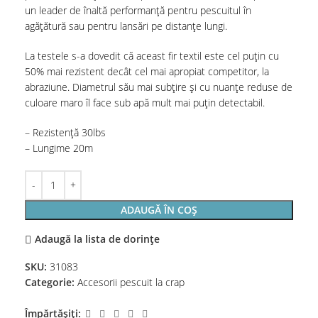
un leader de înaltă performanță pentru pescuitul în
agăţătură sau pentru lansări pe distanțe lungi.
La testele s-a dovedit că aceast fir textil este cel puțin cu
50% mai rezistent decât cel mai apropiat competitor, la
abraziune. Diametrul său mai subțire și cu nuanţe reduse de
culoare maro îl face sub apă mult mai puțin detectabil.
– Rezistenţă 30lbs
– Lungime 20m
ADAUGĂ ÎN COȘ
Adaugă la lista de dorințe
SKU:
31083
Categorie:
Accesorii pescuit la crap
Împărtășiți: