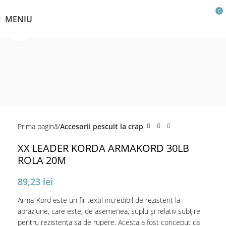
0
MENIU
Click pentru a mări
Prima pagină
Accesorii pescuit la crap
XX LEADER KORDA ARMAKORD 30LB
ROLA 20M
89,23
lei
Arma-Kord este un fir textil incredibil de rezistent la
abraziune, care este, de asemenea, suplu și relativ subțire
pentru rezistenţa sa de rupere. Acesta a fost conceput ca