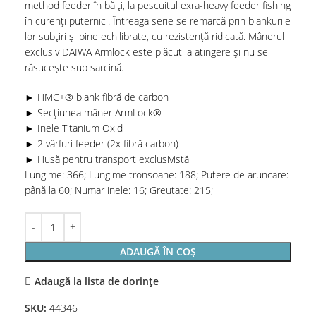
method feeder în bălți, la pescuitul exra-heavy feeder fishing
în curenți puternici. Întreaga serie se remarcă prin blankurile
lor subțiri și bine echilibrate, cu rezistență ridicată. Mânerul
exclusiv DAIWA Armlock este plăcut la atingere și nu se
răsucește sub sarcină.
► HMC+® blank fibră de carbon
► Secțiunea mâner ArmLock®
► Inele Titanium Oxid
► 2 vârfuri feeder (2x fibră carbon)
► Husă pentru transport exclusivistă
Lungime: 366; Lungime tronsoane: 188; Putere de aruncare:
până la 60; Numar inele: 16; Greutate: 215;
ADAUGĂ ÎN COȘ
Adaugă la lista de dorințe
SKU:
44346