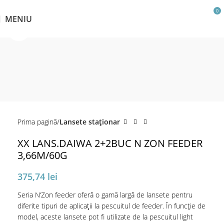
0
MENIU
Click pentru a mări
Prima pagină
Lansete staţionar
XX LANS.DAIWA 2+2BUC N ZON FEEDER
3,66M/60G
375,74
lei
Seria N‘Zon feeder oferă o gamă largă de lansete pentru
diferite tipuri de aplicații la pescuitul de feeder. În funcție de
model, aceste lansete pot fi utilizate de la pescuitul light