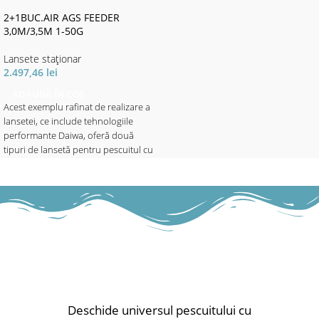
pentru aruncări lungi și precise.
Datorită celor 2 vârfuri quiver inter-
2+1BUC.AIR AGS FEEDER
schimbabile, sesizarea perfectă a
3,0M/3,5M 1-50G
prezentărilor este garantată,
Lansete staţionar
deoarece peștele nu simte nicio
2.497,46
lei
rezistență ca la lansetele de pescuit
la plută sau cele de staționar.
ADAUGĂ ÎN COȘ
Echipate cu inele de Oxid de Titan și
Acest exemplu rafinat de realizare a
mâner EVA splitat lung, care asigură
lansetei, ce include tehnologiile
o pârghie optimă pentru aruncări
performante Daiwa, oferă două
lungi și puternice.
tipuri de lansetă pentru pescuitul cu
Lansetele de feeder Short Track Bull
plută și pescuitul de feeder, având
Fighter intră în joc, atunci când
un numitor comun: AGS Air Guide
lansetele de feeder clasice lungi, nu
System.
sunt prea manevrabile, cum ar fi la
Lansetele de feeder AIR vor acoperi
pescuitul de feeder stalking.
practic toate provocările. Modelul
Perfecte pentru schimbări frecvente
mai scurt de 9’10 ’este o lansetă
ale locului sau pescuit în apropierea
mini-method sau un bomb / feeder
malului.
idela. Mărimea 10 ’/ 11’ este cel mai
popular și mai versatil, potrivit
Echipat cu 2 vârfuri quiver de fibră
pentru crap pe ape cu întinderi mici,
de sticlă.
fără curent, pentru albitură. Pentru
Deschide universul pescuitului cu