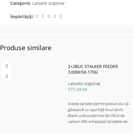
Categorie:
Lansete staţionar
Împărtășiți:
Produse similare
2+2BUC STALKER FEEDER
3,00M/50-170G
Lansete staţionar
177,24
lei
ADAUGĂ ÎN COȘ
Aceste lansete permit pescarului să
găsească cu ușurință locul dorit.
Blank-urile puternice din fibră de
carbon IM6 echipează lansetele de
feeder Bull Fighter cu multă putere