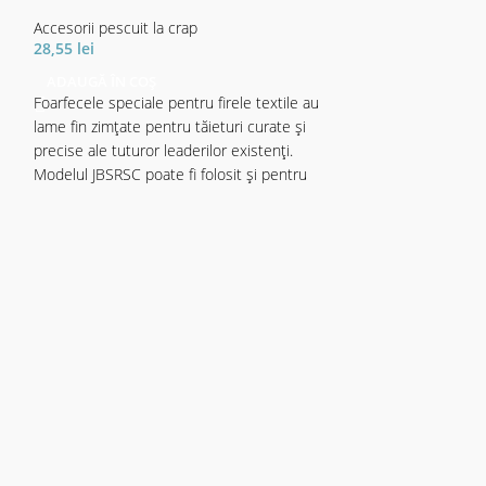
Utilizarea matrițel
Accesorii pescuit la crap
method feeder, în
28,55
lei
asigura că vom av
ADAUGĂ ÎN COȘ
nadei (peletelor)
Foarfecele speciale pentru firele textile au
în locul de nădire
lame fin zimțate pentru tăieturi curate și
momitorului meth
precise ale tuturor leaderilor existenți.
doar în competițiil
Modelul JBSRSC poate fi folosit și pentru
când pescuim pe o
deschiderea inelelor despicate.
pescari în jur.
Totuți, extrem d
pregătirea nadei 
umectarea, sitare
etape sunt import
influența viteza de
modul în care nad
pescuit.
Specificații tehnic