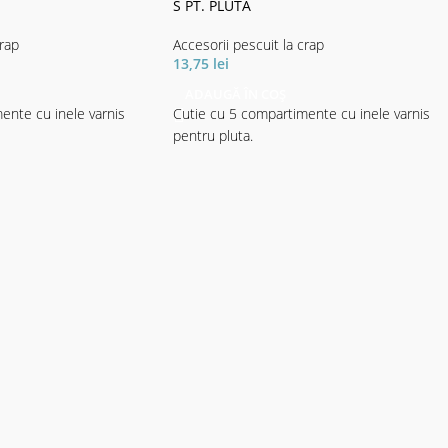
S PT. PLUTA
crap
Accesorii pescuit la crap
13,75
lei
ADAUGĂ ÎN COȘ
ente cu inele varnis
Cutie cu 5 compartimente cu inele varnis
pentru pluta.