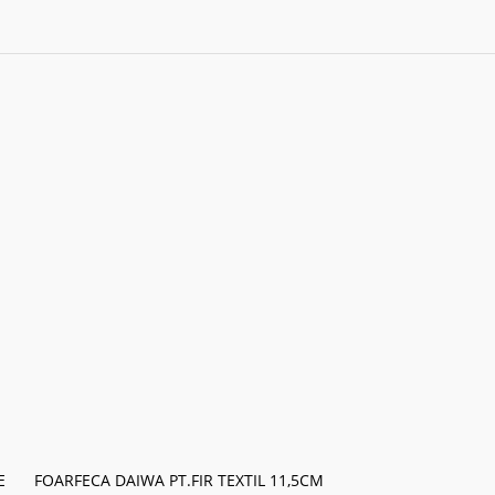
MATRITA ENERG
BUTON CARP EX
Accesorii pescuit 
12,24
lei
E
FOARFECA DAIWA PT.FIR TEXTIL 11,5CM
ADAUGĂ ÎN CO