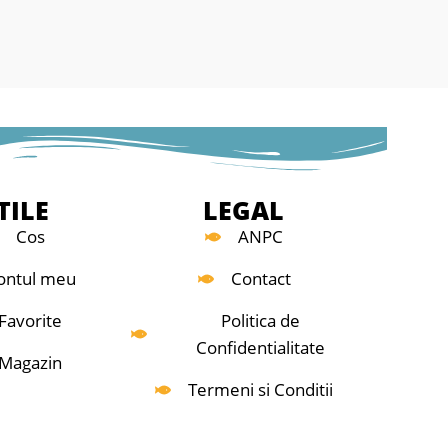
✅ Model Rapid - m
mână
✅ Construcție ro
✅ Design și conc
Benzar Zsolt
✅ Lăcașuri pentru 
fixare bază
✅ Compatibilitat
Green LongCast L
TILE
LEGAL
Cos
ANPC
ontul meu
Contact
Favorite
Politica de
Confidentialitate
Magazin
Termeni si Conditii