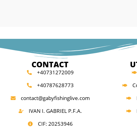
CONTACT
U
+40731272009
+40787628773
C
contact@gabyfishinglive.com
IVAN I. GABRIEL P.F.A.
CIF: 20253946