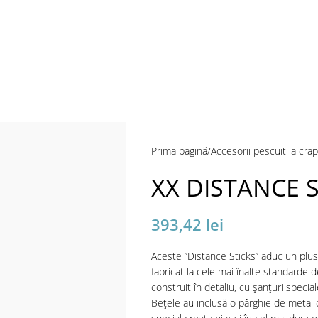
a mări
Prima pagină
Accesorii pescuit la crap
XX DISTANCE 
393,42
lei
Aceste ”Distance Sticks” aduc un plus
fabricat la cele mai înalte standarde 
construit în detaliu, cu șanțuri specia
Bețele au inclusă o pârghie de metal ce