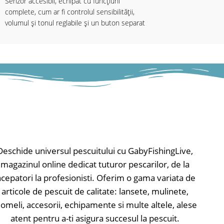
Senzor accesibil, echipat cu funcțiuni
complete, cum ar fi controlul sensibilității,
volumul și tonul reglabile și un buton separat
On / Off. Cu funcție de lumină de noapte
reglabilă (integrată la buton) și electronică
complet protejată- astfel, senzorul este
perfect protejat de apă.
Alimentat cu baterie de 9V (nu este inclusă la
livrare).
Caracteristici:
• Controlul sensibilității
• Difuzoare de înaltă performanță
• Volumul reglabil - poate fi redus la zero
Deschide universul pescuitului cu GabyFishingLive,
• Ton reglabil
magazinul online dedicat tuturor pescarilor, de la
• Comutator pornit-oprit
• Lumina LED Combi servește ca indicator de
ncepatori la profesionisti. Oferim o gama variata de
prezentare și indicator de putere / 20 sec.
articole de pescuit de calitate: lansete, mulinete,
amurg
omeli, accesorii, echipamente si multe altele, alese
• Lumina de noapte reglabilă separat
atent pentru a-ti asigura succesul la pescuit.
• Finisaj moale la atingere