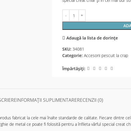
special creat chiar și în cel mai dur sol
ADA
Adaugă la lista de dorințe
SKU:
34081
Categorie:
Accesorii pescuit la crap
Împărtășiți:
SCRIERE
INFORMAȚII SUPLIMENTARE
RECENZII (0)
odus fabricat la cele mai înalte standarde de calitate. Fiecare dintre cel
ie de metal ce poate fi folosită pentru a înfileta vârful special creat chia