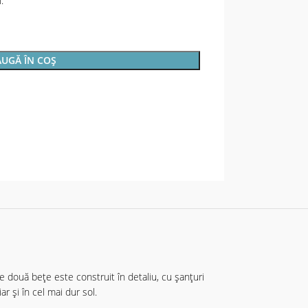
.
UGĂ ÎN COȘ
e două bețe este construit în detaliu, cu șanțuri
r și în cel mai dur sol.