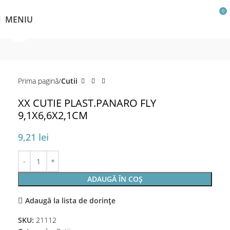
0
MENIU
Click pentru a mări
Prima pagină
Cutii
XX CUTIE PLAST.PANARO FLY
9,1X6,6X2,1CM
9,21
lei
ADAUGĂ ÎN COȘ
Adaugă la lista de dorințe
SKU:
21112