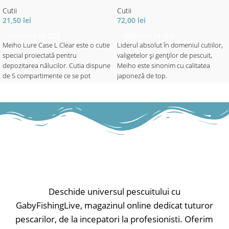
Cutii
Cutii
21,50
lei
72,00
lei
ADAUGĂ ÎN COȘ
ADAUGĂ ÎN COȘ
Meiho Lure Case L Clear este o cutie
Liderul absolut în domeniul cutiilor,
special proiectată pentru
valigetelor și genților de pescuit,
depozitarea nălucilor. Cutia dispune
Meiho este sinonim cu calitatea
de 5 compartimente ce se pot
japoneză de top.
modifica, pentru a se obține
configurația dorită. Meiho Lure Case
Cutiile Meiho sunt făcute din plastic
L Clear este fabricată din polimer de
de ultimă generație,foarte rezistent,
înaltă calitate, tratat UV pentru a
tratat UV pentru a vă proteja
proteja nălucile de efectele
nălucile de efectele dăunătoare ale
dăunatoare ale soarelui. Design-ul
soarelui, echipate cu un sistem
inovator, spațiile de depozitare
revoluționar de balamale, care sunt
unice, proiectate cu o precizie
practic indestructibile.
milimetrică, sunt doar câteva din
caracteristicile de top ale
Toate cutiile Meiho sunt concepute
producătorului nipon Meiho.
astfel încât să se integreze în
Deschide universul pescuitului cu
sistemul lor ingenios de depozitare,
GabyFishingLive, magazinul online dedicat tuturor
- Material: copolymer
astfel ca fiecare din cutiile mai mici
pescarilor, de la incepatori la profesionisti. Oferim
- Tratat UV
poate fi integrată cu usurință în