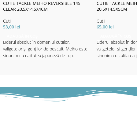
CUTIE TACKLE MEIHO REVERSIBLE 145
CUTIE TACKLE MEIH
CLEAR 20,5X14,5X4CM
20,5X14,5X5CM
Cutii
Cutii
53,00
lei
65,00
lei
ADAUGĂ ÎN COȘ
ADAUGĂ ÎN COȘ
Liderul absolut în domeniul cutiilor,
Liderul absolut în dom
valigetelor și genților de pescuit, Meiho este
valigetelor și gențilo
sinonim cu calitatea japoneză de top.
sinonim cu calitatea 
Cutiile Meiho sunt făcute din plastic de
Cutiile Meiho sunt fă
ultimă generație,foarte rezistent, tratat UV
ultimă generație,foart
pentru a vă proteja nălucile de efectele
pentru a vă proteja n
dăunătoare ale soarelui, echipate cu un
dăunătoare ale soarel
sistem revoluționar de balamale, care sunt
sistem revoluționar d
practic indestructibile.
practic indestructibile
Toate cutiile Meiho sunt concepute astfel
Toate cutiile Meiho 
încât să se integreze în sistemul lor ingenios
încât să se integreze 
de depozitare, astfel ca fiecare din cutiile mai
de depozitare, astfel 
mici poate fi integrată cu usurință în cutiile
mici poate fi integrată