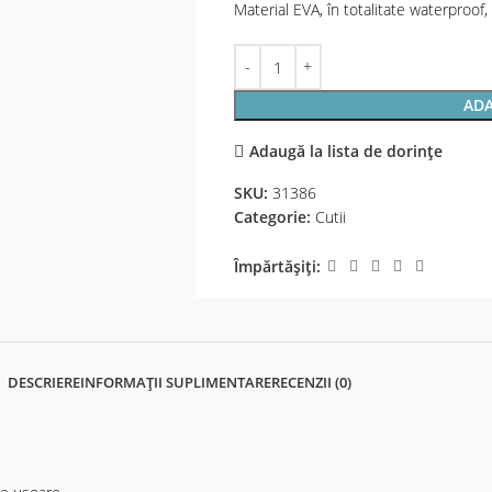
Material EVA, în totalitate waterproof,
ADA
Adaugă la lista de dorințe
SKU:
31386
Categorie:
Cutii
Împărtășiți:
DESCRIERE
INFORMAȚII SUPLIMENTARE
RECENZII (0)