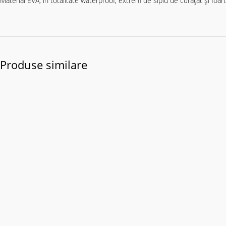
Material EVA, în totalitate waterproof, extrem de siplu de curăţat şi foar
Produse similare