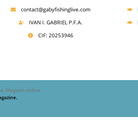
ecial proiectat pentru
Meiho, într-un loc special proiectat pentru
contact@gabyfishinglive.com
ea.
IVAN I. GABRIEL P.F.A.
i de depozitare unice,
Design futurist, spații de depozitare unice,
e cu o precizie
proiectate și fabricate cu o precizie
CIF: 20253946
sunt doar câteva dintre
milimetrică, acestea sunt doar câteva dintre
 de cutii Meiho..
caracteristicile gamei de cutii Meiho..
 plăcerea de a folosi o
Pentru oricine a avut plăcerea de a folosi o
cru este clar: atunci
astfel de cutie, un lucru este clar: atunci
us Meiho, îl cumperi
când cumperi un produs Meiho, îl cumperi
pentru o viață !
te. Magazin online
 14.5 x 5 cm
Meiho 1010 W1 este o cutie foarte practică
agazine.
partimente, unul pe
și utilă destinată în special depozitării
lingurilor oscilante și rotative de mici
ci cu lungimea maximă
dimensiuni. Acest model de cutie este dublă
pe o parte este prevăzută cu spumă, iar pe
eciale care ajută la
cealaltă cu spații de depozitare ajustabile.