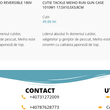
O REVERSIBLE 180V
CUTIE TACKLE MEIHO RUN GUN CASE
1010W1 17,5X10,5X3,8CM
Cutii
49,00
lei
ADAUGĂ ÎN COȘ
eniul cutiilor,
Liderul absolut în domeniul cutiilor,
r de pescuit, Meiho este
valigetelor și genților de pescuit, Meiho est
japoneză de top.
sinonim cu calitatea japoneză de top.
cute din plastic de
Cutiile Meiho sunt făcute din plastic de
e rezistent, tratat UV
ultimă generație,foarte rezistent, tratat UV
ălucile de efectele
pentru a vă proteja nălucile de efectele
ui, echipate cu un
dăunătoare ale soarelui, echipate cu un
e balamale, care sunt
sistem revoluționar de balamale, care sunt
.
practic indestructibile.
CONTACT
U
sunt concepute astfel
Toate cutiile Meiho sunt concepute astfel
+40731272009
în sistemul lor ingenios
încât să se integreze în sistemul lor ingenio
ca fiecare din cutiile mai
de depozitare, astfel ca fiecare din cutiile m
+40787628773
C
 cu usurință în cutiile
mici poate fi integrată cu usurință în cutiile