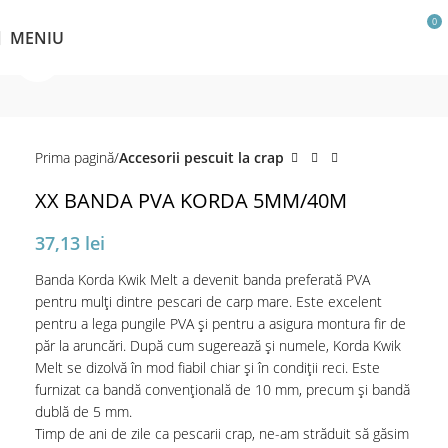
0
MENIU
Click pentru a mări
Prima pagină
Accesorii pescuit la crap
XX BANDA PVA KORDA 5MM/40M
37,13
lei
Banda Korda Kwik Melt a devenit banda preferată PVA
pentru mulți dintre pescari de carp mare. Este excelent
pentru a lega pungile PVA și pentru a asigura montura fir de
păr la aruncări. După cum sugerează și numele, Korda Kwik
Melt se dizolvă în mod fiabil chiar și în condiții reci. Este
furnizat ca bandă convențională de 10 mm, precum și bandă
dublă de 5 mm.
Timp de ani de zile ca pescarii crap, ne-am străduit să găsim