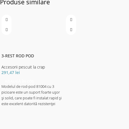
Produse similare
3-REST ROD POD
Accesorii pescuit la crap
291,47
lei
ADAUGĂ ÎN COȘ
Modelul de rod-pod 81004 cu 3
picioare este un suport foarte ușor
și solid, care poate fi instalat rapid și
este excelent datorită rezistenței
sale ridicate. Datorită picioarelor și
picioarelor ajustabile, se adaptează
cu ușurință la diferite situații și se
potrivește perfect cu toate lungimile