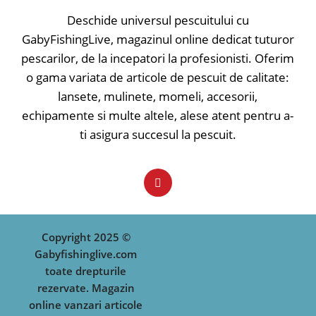
Caracteristici:
• Controlul sensibilității
Deschide universul pescuitului cu
• Difuzoare de înaltă performanță
GabyFishingLive, magazinul online dedicat tuturor
• Volumul reglabil - poate fi redus la
pescarilor, de la incepatori la profesionisti. Oferim
zero
• Ton reglabil
o gama variata de articole de pescuit de calitate:
• Comutator pornit-oprit
lansete, mulinete, momeli, accesorii,
• Lumina LED Combi servește ca
echipamente si multe altele, alese atent pentru a-
indicator de prezentare și indicator
de putere / 20 sec. amurg
ti asigura succesul la pescuit.
• Lumina de noapte reglabilă
separat
• Finisaj moale la atingere
• Mufa de alimentare
• Compartiment separat pentru
baterii
• Alimentare cu baterie 9V
Copyright 2025 ©
Gabyfishinglive.com
toate drepturile
rezervate. Magazin
online vanzari articole