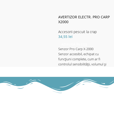
lansetei. Livrate cu 3 suporți de
lansetă, lungimile buzzer bar sunt
reglabile. Barele de aluminiu sunt
AVERTIZOR ELECTR. PRO CARP
special acoperite și extrem de
X2000
rezistente la lovituri și șocuri. Livrat
cu husă de transport.
Accesorii pescuit la crap
Material husă de transport: 100%
34,55
lei
polyester.
ADAUGĂ ÎN COȘ
Senzor Pro Carp X-2000
Caracterisitici:
Senzor accesibil, echipat cu
• Lungimea totală: 80-130cm
funcțiuni complete, cum ar fi
• Buzzerbar: 50cm
controlul sensibilității, volumul și
• Senzori pe înălțime: 24cm
tonul reglabile și un buton separat
• Lungimea închisă: 81cm
On / Off. Cu funcție de lumină de
• Greutate: 2kg
noapte reglabilă (integrată la buton)
și electronică complet protejată-
astfel, senzorul este perfect protejat
de apă.
Alimentat cu baterie de 9V (nu este
inclusă la livrare).