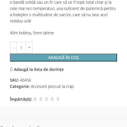
o bandă solidă sau un fir care să se fi topit total chiar și la
cele mai reci temperaturi, una suficient de puternică pentru
a îndeplini o multitudine de sarcini, care să nu lase acel
reziduu urât
40m bobina, 5mm latime
ADAUGĂ ÎN COȘ
Adaugă la lista de dorințe
SKU:
40456
Categorie:
Accesorii pescuit la crap
Împărtășiți: