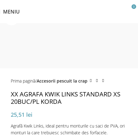
0
MENIU
Click pentru a mări
Prima pagină
Accesorii pescuit la crap
XX AGRAFA KWIK LINKS STANDARD XS
20BUC/PL KORDA
25,51
lei
Agrafă Kwik Links, ideal pentru monturile cu saci de PVA, ori
monturi la care trebuiesc schimbate des forfacele.