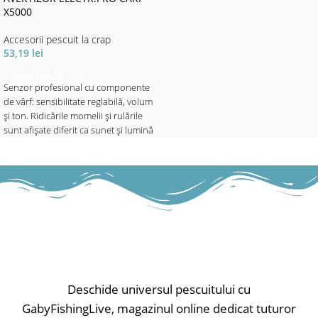
indicator de putere / 20sec. Amurg
X5000
• Bară de LED ca afișaj interval
(cădere întinzător și derulare fir,
Accesorii pescuit la crap
diferit), roșu strălucitor
53,19
lei
• Lumina de noapte reglabilă
ADAUGĂ ÎN COȘ
separat
Senzor profesional cu componente
• Finisaj soft-touch
de vârf: sensibilitate reglabilă, volum
• Ieșire de alimentare
și ton. Ridicările momelii și rulările
• Compartimentul bateriei separat
sunt afișate diferit ca sunet și lumină
• Alimentare cu baterie de 9V
prin intermediul barei LED, care
reflectă și setarea de sensibilitate.
Cu funcție de lumină de noapte
reglabilă (integrată la buton) și
funcție de mute. Datorită
electronicelor complet sigilate,
senzorul este perfect protejat de
apă.
• Controlul sensibilității
• Difuzoare de înaltă performanță
Deschide universul pescuitului cu
• Volumul reglabil, poate fi reglat la
GabyFishingLive, magazinul online dedicat tuturor
zero