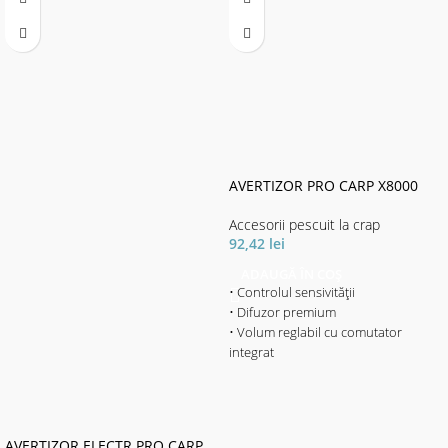
AVERTIZOR PRO CARP X8000
Accesorii pescuit la crap
92,42
lei
ADAUGĂ ÎN COȘ
• Controlul sensivității
• Difuzor premium
• Volum reglabil cu comutator
integrat
• Ton reglabil
• Lumina LED Combi (4 culori
reglabile prin buton) servește ca
indicator de interval de trăsătură și
AVERTIZOR ELECTR.PRO CARP