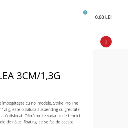
0
0,00
LEI
LEA 3CM/1,3G
 se îmbogățește cu noi modele, Strike Pro The
ar 1,3 g, este o nălucă suspending cu greutate
 apă dislocat. Oferă multe variante de tehnici
le de năluci floating, ce se fac de aceste