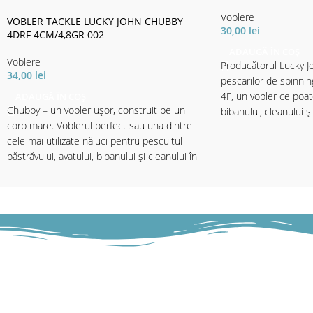
Voblere
VOBLER TACKLE LUCKY JOHN CHUBBY
30,00
lei
4DRF 4CM/4,8GR 002
ADAUGĂ ÎN COȘ
Voblere
Producătorul Lucky J
34,00
lei
pescarilor de spinni
4F, un vobler ce poate
ADAUGĂ ÎN COȘ
Chubby – un vobler ușor, construit pe un
bibanului, cleanului și
corp mare. Voblerul perfect sau una dintre
putin adânci. În contr
cele mai utilizate năluci pentru pescuitul
folosit materiale de 
păstrăvului, avatului, bibanului și cleanului în
garantează o rezistenț
apele adânci. Puteți lucra năluca pana la 1.5
crescută. Voblerul atr
metri adâncime prin recuperări lente sau
momentul în care ate
rapide. Va funcționa oriunde, în orice
apei. Această caracte
moment.
pattern-urilor bine al
de naturală. Benefici
✅ Lungime - 4cm
în partea frontală ce 
✅ Greutate - 4.8gr
atractivă. Cele 2 anc
✅ Evoluție - maxim 1.5m
sunt extrem de ascuți
Tip nălucă: voblere; Model nălucă: sinking;
înțepare mai bună și
bună în gura peștelui