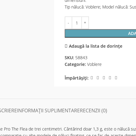
dimensiuni.
Tip nălucă: Voblere; Model nălucă: Su
ADA
Adaugă la lista de dorințe
SKU:
58843
Categorie:
Voblere
Împărtășiți:
SCRIERE
INFORMAȚII SUPLIMENTARE
RECENZII (0)
ke Pro The Flea de trei centimetri. Cântărind doar 1,3 g, este o nălucă 
n comparație cu alte modele de năluci floating, ce se fac de aceste dimen