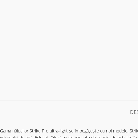
DE
Gama nălucilor Strike Pro ultra-light se îmbogățește cu noi modele, Stri
volumului de apă dislocat. Oferă multe variante de tehnici de activare î