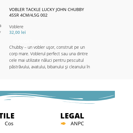
VOBLER TACKLE
VOBLER TACKLE LUCKY JOHN CHUBBY
4SSR 4CM/4,5G 
4SSR 4CM/4,5G 002
a
Voblere
Voblere
32,00
lei
y
32,00
lei
ADAUGĂ ÎN CO
ADAUGĂ ÎN COȘ
Chubby – un voble
Chubby – un vobler ușor, construit pe un
corp mare. Vobler
corp mare. Voblerul perfect sau una dintre
cele mai utilizate
cele mai utilizate năluci pentru pescuitul
păstrăvului, avatul
păstrăvului, avatului, bibanului și cleanului în
apele adânci. Pute
apele adânci. Puteți lucra năluca până la 0.3
metri adâncime pr
metri adâncime prin recuperări lente sau
rapide. Va funcțio
rapide. Va funcționa oriunde, în orice
moment.
moment.
Tip nălucă: Vobler
Tip nălucă: Voblere crank; Model nălucă:
Floating; Lungime:
Floating; Lungime: 4; Greutate: 4,5;
t
TILE
LEGAL
Cos
ANPC