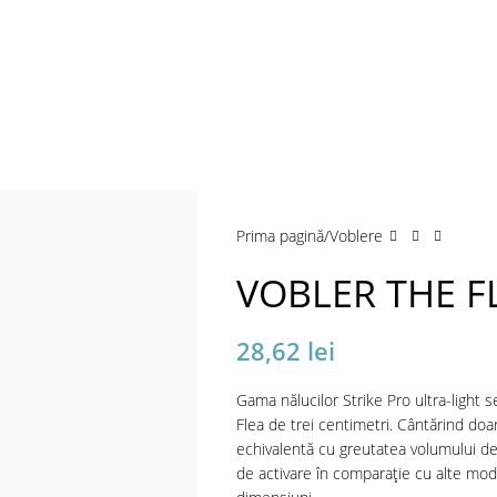
Prima pagină
Voblere
VOBLER THE F
28,62
lei
Gama nălucilor Strike Pro ultra-light
Flea de trei centimetri. Cântărind do
echivalentă cu greutatea volumului de
de activare în comparație cu alte mode