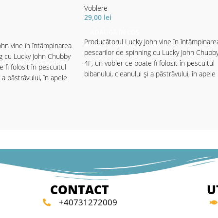
Voblere
29,00
lei
ADAUGĂ ÎN COȘ
Producătorul Lucky John vine în întâmpinare
ohn vine în întâmpinarea
pescarilor de spinning cu Lucky John Chubb
ng cu Lucky John Chubby
4F, un vobler ce poate fi folosit în pescuitul
 fi folosit în pescuitul
bibanului, cleanului și a păstrăvului, în apele
 a păstrăvului, în apele
putin adânci. În contrucția voblerului s-au
ucția voblerului s-au
folosit materiale de bună calitate ce
bună calitate ce
garantează o rezistență și durabilitate
ă și durabilitate
crescută. Voblerul atrage răpitorii chiar din
age răpitorii chiar din
momentul în care aterizează pe suprafața
rizează pe suprafața
apei. Această caracteristică se datorează
ristică se datorează
pattern-urilor bine alese și a acțiunii extrem
ese și a acțiunii extrem
de naturală. Beneficiază de o barbetă scurtă
ază de o barbetă scurtă
în partea frontală ce îi asigură o evoluție
îi asigură o evoluție
atractivă. Cele 2 ancore cu care este echipa
ore cu care este echipat
CONTACT
U
sunt extrem de ascuțite și asigură o rată de
te și asigură o rată de
+40731272009
înțepare mai bună și de asemenea o fixare
 de asemenea o fixare
bună în gura peștelui.
.