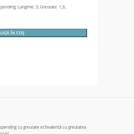
spending; Lungime: 3; Greutate: 1,3;
UGĂ ÎN COȘ
suspending cu greutate echivalentă cu greutatea
siuni.