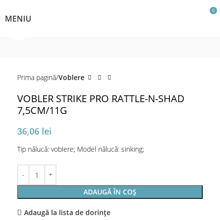
0
MENIU
Click pentru a mări
Prima pagină
Voblere
VOBLER STRIKE PRO RATTLE-N-SHAD
7,5CM/11G
36,06
lei
Tip nălucă: voblere; Model nălucă: sinking;
ADAUGĂ ÎN COȘ
Adaugă la lista de dorințe