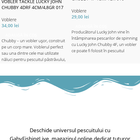
VOBLER TACKLE LUCKY JOHN
CHUBBY 4DRF 4CM/4,8GR 017
Voblere
29,00
lei
Voblere
34,00
lei
ADAUGĂ ÎN COȘ
Producătorul Lucky John vine în
ADAUGĂ ÎN COȘ
întâmpinarea pescarilor de spinning
Chubby – un vobler ușor, construit
cu Lucky John Chubby 4F, un vobler
pe un corp mare. Voblerul perfect
ce poate fi folosit în pescuitul
sau una dintre cele mai utilizate
bibanului, cleanului și a păstrăvului,
năluci pentru pescuitul păstrăvului,
în apele putin adânci. În contrucția
avatului, bibanului și cleanului în
voblerului s-au folosit materiale de
apele adânci. Puteți lucra năluca
bună calitate ce garantează o
pana la 1.5 metri adâncime prin
rezistență și durabilitate crescută.
recuperări lente sau rapide. Va
Voblerul atrage răpitorii chiar din
funcționa oriunde, în orice moment.
momentul în care aterizează pe
suprafața apei. Această
✅ Lungime - 4cm
caracteristică se datorează pattern-
✅ Greutate - 4.8gr
urilor bine alese și a acțiunii extrem
✅ Evoluție - maxim 1.5m
de naturală. Beneficiază de o
Tip nălucă: voblere; Model nălucă:
barbetă scurtă în partea frontală ce
sinking;
Deschide universul pescuitului cu
îi asigură o evoluție atractivă. Cele 2
GabyFishingLive, magazinul online dedicat tuturor
ancore cu care este echipat sunt