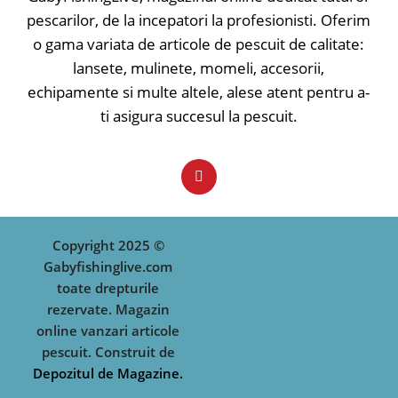
extrem de ascuțite și asigură o rată
pescarilor, de la incepatori la profesionisti. Oferim
de înțepare mai bună și de
o gama variata de articole de pescuit de calitate:
asemenea o fixare bună în gura
lansete, mulinete, momeli, accesorii,
peștelui.
echipamente si multe altele, alese atent pentru a-
✅ Pattern-uri atractive
ti asigura succesul la pescuit.
✅ Evoluție naturală
✅ Rezistență și durabilitate crescută
✅ Ancore ascuțite
✅ Barbetă scurtă
✅ Realizat din materiale de calitate
✅ Adâncime evoluție - 0.5m
Tip nălucă: Voblere crank; Model
Copyright 2025 ©
nălucă: Floating; Lungime: 4;
Greutate: 4;
Gabyfishinglive.com
toate drepturile
rezervate. Magazin
online vanzari articole
pescuit. Construit de
Depozitul de Magazine.