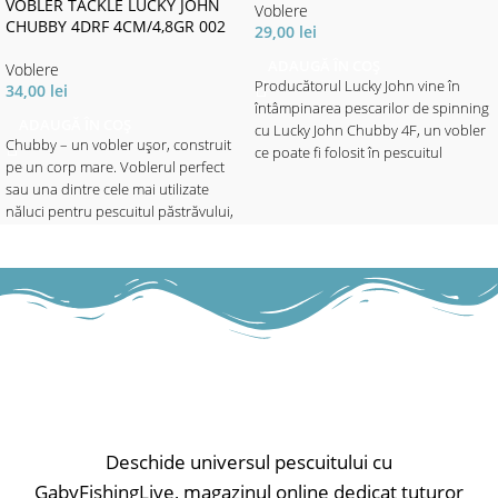
VOBLER TACKLE LUCKY JOHN
Voblere
CHUBBY 4DRF 4CM/4,8GR 002
29,00
lei
ADAUGĂ ÎN COȘ
Voblere
Producătorul Lucky John vine în
34,00
lei
întâmpinarea pescarilor de spinning
ADAUGĂ ÎN COȘ
cu Lucky John Chubby 4F, un vobler
Chubby – un vobler ușor, construit
ce poate fi folosit în pescuitul
pe un corp mare. Voblerul perfect
bibanului, cleanului și a păstrăvului,
sau una dintre cele mai utilizate
în apele putin adânci. În contrucția
năluci pentru pescuitul păstrăvului,
voblerului s-au folosit materiale de
avatului, bibanului și cleanului în
bună calitate ce garantează o
apele adânci. Puteți lucra năluca
rezistență și durabilitate crescută.
pana la 1.5 metri adâncime prin
Voblerul atrage răpitorii chiar din
recuperări lente sau rapide. Va
momentul în care aterizează pe
funcționa oriunde, în orice moment.
suprafața apei. Această
caracteristică se datorează pattern-
✅ Lungime - 4cm
urilor bine alese și a acțiunii extrem
✅ Greutate - 4.8gr
de naturală. Beneficiază de o
✅ Evoluție - maxim 1.5m
barbetă scurtă în partea frontală ce
Tip nălucă: voblere; Model nălucă:
îi asigură o evoluție atractivă. Cele 2
sinking;
Deschide universul pescuitului cu
ancore cu care este echipat sunt
extrem de ascuțite și asigură o rată
GabyFishingLive, magazinul online dedicat tuturor