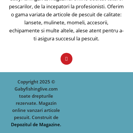
de înțepare mai bună și de
pescarilor, de la incepatori la profesionisti. Oferim
asemenea o fixare bună în gura
o gama variata de articole de pescuit de calitate:
peștelui.
lansete, mulinete, momeli, accesorii,
✅ Pattern-uri atractive
echipamente si multe altele, alese atent pentru a-
✅ Evoluție naturală
ti asigura succesul la pescuit.
✅ Rezistență și durabilitate crescută
✅ Ancore ascuțite
✅ Barbetă scurtă
✅ Realizat din materiale de calitate
✅ Adâncime evoluție - 0.5m
Tip nălucă: Voblere crank; Model
nălucă: Floating; Lungime: 4;
Greutate: 4;
Copyright 2025 ©
Gabyfishinglive.com
toate drepturile
rezervate. Magazin
online vanzari articole
pescuit. Construit de
Depozitul de Magazine.