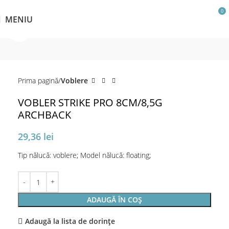
0
MENIU
Click pentru a mări
Prima pagină
Voblere
VOBLER STRIKE PRO 8CM/8,5G
ARCHBACK
29,36
lei
Tip nălucă: voblere; Model nălucă: floating;
ADAUGĂ ÎN COȘ
Adaugă la lista de dorințe