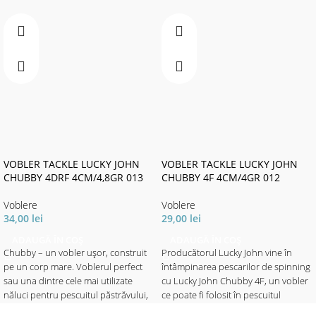
VOBLER TACKLE LUCKY JOHN
VOBLER TACKLE LUCKY JOHN
CHUBBY 4DRF 4CM/4,8GR 013
CHUBBY 4F 4CM/4GR 012
Voblere
Voblere
34,00
lei
29,00
lei
ADAUGĂ ÎN COȘ
ADAUGĂ ÎN COȘ
Chubby – un vobler ușor, construit
Producătorul Lucky John vine în
pe un corp mare. Voblerul perfect
întâmpinarea pescarilor de spinning
sau una dintre cele mai utilizate
cu Lucky John Chubby 4F, un vobler
năluci pentru pescuitul păstrăvului,
ce poate fi folosit în pescuitul
avatului, bibanului și cleanului în
bibanului, cleanului și a păstrăvului,