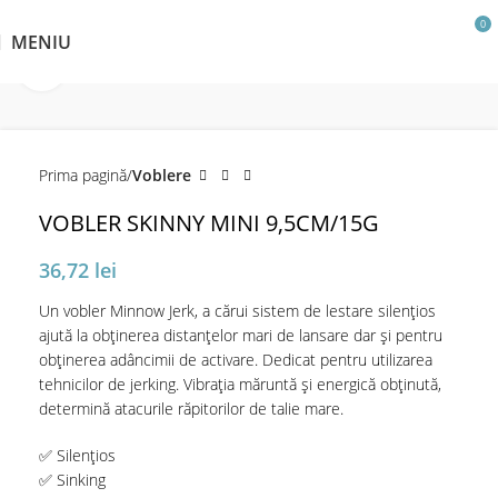
0
MENIU
Click pentru a mări
Prima pagină
Voblere
VOBLER SKINNY MINI 9,5CM/15G
36,72
lei
Un vobler Minnow Jerk, a cărui sistem de lestare silențios
ajută la obținerea distanțelor mari de lansare dar și pentru
obținerea adâncimii de activare. Dedicat pentru utilizarea
tehnicilor de jerking. Vibrația măruntă și energică obținută,
determină atacurile răpitorilor de talie mare.
✅ Silențios
✅ Sinking