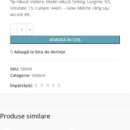
Tip nălucă: Voblere; Model nălucă: Sinking; Lungime: 9,5;
Greutate: 15; Culoare: A46FL – Glow; Mărime cârlig sau
ancoră: #8;
ADAUGĂ ÎN COȘ
Adaugă la lista de dorințe
SKU:
58949
Categorie:
Voblere
Împărtășiți:
Produse similare