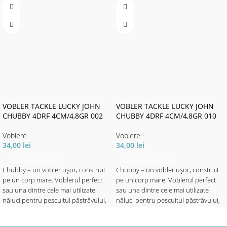
VOBLER TACKLE LUCKY JOHN
VOBLER TACKLE LUCKY JOHN
CHUBBY 4DRF 4CM/4,8GR 002
CHUBBY 4DRF 4CM/4,8GR 010
Voblere
Voblere
34,00
lei
34,00
lei
ADAUGĂ ÎN COȘ
ADAUGĂ ÎN COȘ
Chubby – un vobler ușor, construit
Chubby – un vobler ușor, construit
pe un corp mare. Voblerul perfect
pe un corp mare. Voblerul perfect
sau una dintre cele mai utilizate
sau una dintre cele mai utilizate
năluci pentru pescuitul păstrăvului,
năluci pentru pescuitul păstrăvului,
avatului, bibanului și cleanului în
avatului, bibanului și cleanului în
apele adânci. Puteți lucra năluca
apele adânci. Puteți lucra năluca