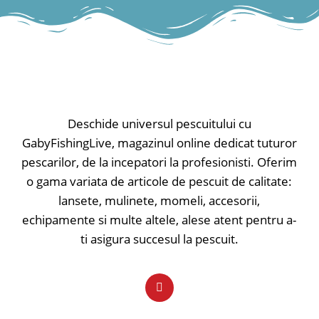
pana la 1.5 metri adâncime prin
pana la 1.5 metri adâncime prin
recuperări lente sau rapide. Va
recuperări lente sau rapide. Va
funcționa oriunde, în orice moment.
funcționa oriunde, în orice moment.
✅ Lungime - 4cm
✅ Lungime - 4cm
✅ Greutate - 4.8gr
✅ Greutate - 4.8gr
✅ Evoluție - maxim 1.5m
✅ Evoluție - maxim 1.5m
Tip nălucă: voblere; Model nălucă:
Tip nălucă: voblere; Model nălucă:
sinking;
sinking;
Deschide universul pescuitului cu
GabyFishingLive, magazinul online dedicat tuturor
pescarilor, de la incepatori la profesionisti. Oferim
o gama variata de articole de pescuit de calitate:
lansete, mulinete, momeli, accesorii,
echipamente si multe altele, alese atent pentru a-
ti asigura succesul la pescuit.