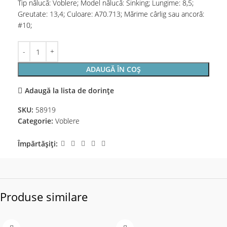
Tip nălucă: Voblere; Model nălucă: Sinking; Lungime: 8,5;
Greutate: 13,4; Culoare: A70.713; Mărime cârlig sau ancoră:
#10;
ADAUGĂ ÎN COȘ
Adaugă la lista de dorințe
SKU:
58919
Categorie:
Voblere
Împărtășiți:
Produse similare