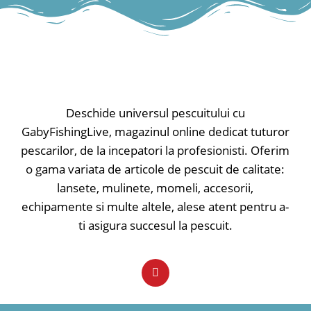
recuperări lente sau rapide. Va
recuperări lente sau rapide. Va
funcționa oriunde, în orice moment.
funcționa oriunde, în orice moment.
✅ Lungime - 4cm
✅ Lungime - 4cm
✅ Greutate - 4.8gr
✅ Greutate - 4.8gr
✅ Evoluție - maxim 1.5m
✅ Evoluție - maxim 1.5m
Tip nălucă: voblere; Model nălucă:
Tip nălucă: voblere; Model nălucă:
sinking;
sinking;
Deschide universul pescuitului cu
GabyFishingLive, magazinul online dedicat tuturor
pescarilor, de la incepatori la profesionisti. Oferim
o gama variata de articole de pescuit de calitate:
lansete, mulinete, momeli, accesorii,
echipamente si multe altele, alese atent pentru a-
ti asigura succesul la pescuit.