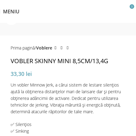
0
MENIU
Click pentru a mări
Prima pagină
Voblere
VOBLER SKINNY MINI 8,5CM/13,4G
33,30
lei
Un vobler Minnow Jerk, a cărui sistem de lestare silențios
ajută la obținerea distanțelor mari de lansare dar și pentru
obținerea adâncimii de activare. Dedicat pentru utilizarea
tehnicilor de jerking. Vibrația măruntă și energică obținută,
determină atacurile răpitorilor de talie mare.
✅ Silențios
✅ Sinking