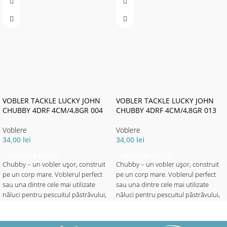
VOBLER TACKLE LUCKY JOHN
VOBLER TACKLE LUCKY JOHN
CHUBBY 4DRF 4CM/4,8GR 004
CHUBBY 4DRF 4CM/4,8GR 013
Voblere
Voblere
34,00
lei
34,00
lei
ADAUGĂ ÎN COȘ
ADAUGĂ ÎN COȘ
Chubby – un vobler ușor, construit
Chubby – un vobler ușor, construit
pe un corp mare. Voblerul perfect
pe un corp mare. Voblerul perfect
sau una dintre cele mai utilizate
sau una dintre cele mai utilizate
năluci pentru pescuitul păstrăvului,
năluci pentru pescuitul păstrăvului,
avatului, bibanului și cleanului în
avatului, bibanului și cleanului în
apele adânci. Puteți lucra năluca
apele adânci. Puteți lucra năluca
pana la 1.5 metri adâncime prin
pana la 1.5 metri adâncime prin