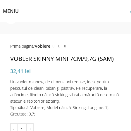
MENIU
Click pentru a mări
Prima pagină
Voblere
VOBLER SKINNY MINI 7CM/9,7G (SAM)
32,41
lei
Un vobler minnow, de dimensiuni reduse, ideal pentru
pescuitul de clean, biban și păstrăv. Pe recuperare, la
adâncime, fiind o nălucă sinking, vibrația măruntă determină
atacurile răpitorilor ezitanți.
Tip nălucă: Voblere; Model nălucă: Sinking; Lungime: 7;
Greutate: 9,7;