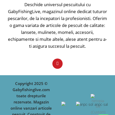
Deschide universul pescuitului cu
✅ Pattern-uri atractive
GabyFishingLive, magazinul online dedicat tuturor
✅ Evoluție naturală
pescarilor, de la incepatori la profesionisti. Oferim
✅ Rezistență și durabilitate crescută
✅ Ancore ascuțite
o gama variata de articole de pescuit de calitate:
✅ Barbetă scurtă
lansete, mulinete, momeli, accesorii,
✅ Realizat din materiale de calitate
echipamente si multe altele, alese atent pentru a-
✅ Adâncime evoluție - 0.5m
Tip nălucă: Voblere crank; Model
ti asigura succesul la pescuit.
nălucă: Floating; Lungime: 4;
Greutate: 4;
Copyright 2025 ©
Gabyfishinglive.com
toate drepturile
rezervate. Magazin
online vanzari articole
pescuit. Construit de