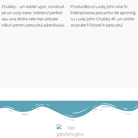
ADAUGĂ ÎN COȘ
ADAUGĂ ÎN COȘ
Chubby – un vobler ușor, construit
Producătorul Lucky John vine în
pe un corp mare. Voblerul perfect
întâmpinarea pescarilor de spinning
sau una dintre cele mai utilizate
cu Lucky John Chubby 4F, un vobler
năluci pentru pescuitul păstrăvului,
ce poate fi folosit în pescuitul
avatului, bibanului și cleanului în
bibanului, cleanului și a păstrăvului,
apele adânci. Puteți lucra năluca
în apele putin adânci. În contrucția
pana la 1.5 metri adâncime prin
voblerului s-au folosit materiale de
recuperări lente sau rapide. Va
bună calitate ce garantează o
funcționa oriunde, în orice moment.
rezistență și durabilitate crescută.
Voblerul atrage răpitorii chiar din
✅ Lungime - 4cm
momentul în care aterizează pe
✅ Greutate - 4.8gr
suprafața apei. Această
✅ Evoluție - maxim 1.5m
caracteristică se datorează pattern-
Tip nălucă: voblere; Model nălucă:
urilor bine alese și a acțiunii extrem
sinking;
de naturală. Beneficiază de o
barbetă scurtă în partea frontală ce
îi asigură o evoluție atractivă. Cele 2
ancore cu care este echipat sunt
extrem de ascuțite și asigură o rată
de înțepare mai bună și de
asemenea o fixare bună în gura
peștelui.