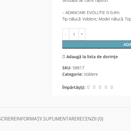
sesizabil de către răpitori.
– ADANCIME EVOLUTIE 0-0,4m.
Tip nălucă: Voblere; Model nălucă: To
ADA
Adaugă la lista de dorințe
SKU:
58817
Categorie:
Voblere
Împărtășiți:
SCRIERE
INFORMAȚII SUPLIMENTARE
RECENZII (0)