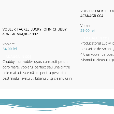
VOBLER TACKLE LU
4CM/4GR 004
Voblere
VOBLER TACKLE LUCKY JOHN CHUBBY
29,00
lei
4DRF 4CM/4,8GR 002
ADAUGĂ ÎN COȘ
Producătorul Lucky J
Voblere
34,00
lei
pescarilor de spinni
4F, un vobler ce poate
ADAUGĂ ÎN COȘ
bibanului, cleanului și
Chubby – un vobler ușor, construit pe un
putin adânci. În contr
corp mare. Voblerul perfect sau una dintre
folosit materiale de 
cele mai utilizate năluci pentru pescuitul
garantează o rezistenț
păstrăvului, avatului, bibanului și cleanului în
crescută. Voblerul atr
apele adânci. Puteți lucra năluca pana la 1.5
momentul în care ate
metri adâncime prin recuperări lente sau
apei. Această caracte
rapide. Va funcționa oriunde, în orice
pattern-urilor bine al
moment.
de naturală. Benefici
în partea frontală ce 
✅ Lungime - 4cm