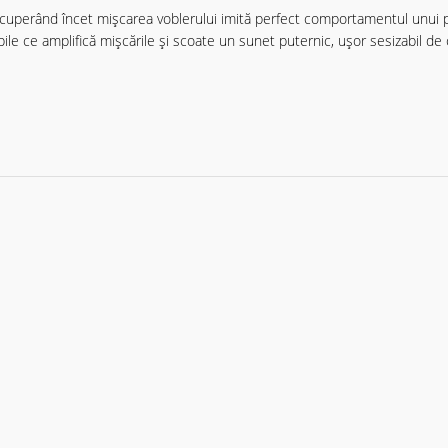
Recuperând încet mișcarea voblerului imită perfect comportamentul unui pe
ile ce amplifică mișcările și scoate un sunet puternic, ușor sesizabil de c