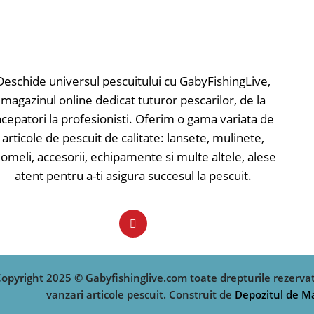
atractivă. Cele 2 anc
✅ Greutate - 4.8gr
sunt extrem de ascuți
✅ Evoluție - maxim 1.5m
înțepare mai bună și
Tip nălucă: voblere; Model nălucă: sinking;
bună în gura peștelui
Deschide universul pescuitului cu GabyFishingLive,
✅ Pattern-uri atracti
✅ Evoluție naturală
magazinul online dedicat tuturor pescarilor, de la
✅ Rezistență și durab
ncepatori la profesionisti. Oferim o gama variata de
✅ Ancore ascuțite
articole de pescuit de calitate: lansete, mulinete,
✅ Barbetă scurtă
omeli, accesorii, echipamente si multe altele, alese
✅ Realizat din materi
atent pentru a-ti asigura succesul la pescuit.
✅ Adâncime evoluție
Tip nălucă: Voblere c
Floating; Lungime: 4; 
opyright 2025 © Gabyfishinglive.com toate drepturile rezerva
vanzari articole pescuit. Construit de
Depozitul de M