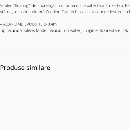
Vobler “”floating”” de suprafață cu o formă unică patentată Strike Pro. 
stârnește instinctele prădătorilor. Este echipat cu sistem de lestare cu b
– ADANCIME EVOLUTIE 0-0,4m.
Tip nălucă: Voblere; Model nălucă: Top-water; Lungime: 8; Greutate: 18;
Produse similare