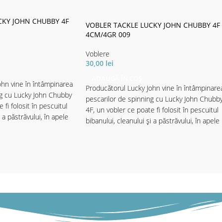
CKY JOHN CHUBBY 4F
VOBLER TACKLE LUCKY JOHN CHUBBY 4F
4CM/4GR 009
Voblere
30,00
lei
ADAUGĂ ÎN COȘ
ohn vine în întâmpinarea
Producătorul Lucky John vine în întâmpinare
ng cu Lucky John Chubby
pescarilor de spinning cu Lucky John Chubb
 fi folosit în pescuitul
4F, un vobler ce poate fi folosit în pescuitul
 a păstrăvului, în apele
bibanului, cleanului și a păstrăvului, în apele
ucția voblerului s-au
putin adânci. În contrucția voblerului s-au
bună calitate ce
folosit materiale de bună calitate ce
ă și durabilitate
garantează o rezistență și durabilitate
age răpitorii chiar din
crescută. Voblerul atrage răpitorii chiar din
rizează pe suprafața
momentul în care aterizează pe suprafața
ristică se datorează
apei. Această caracteristică se datorează
ese și a acțiunii extrem
pattern-urilor bine alese și a acțiunii extrem
ază de o barbetă scurtă
de naturală. Beneficiază de o barbetă scurtă
îi asigură o evoluție
în partea frontală ce îi asigură o evoluție