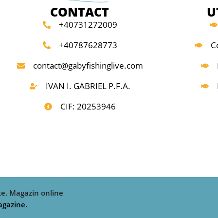
ore cu care este echipat
atractivă. Cele 2 ancore cu care este echipa
CONTACT
U
te și asigură o rată de
sunt extrem de ascuțite și asigură o rată de
+40731272009
 de asemenea o fixare
înțepare mai bună și de asemenea o fixare
.
bună în gura peștelui.
+40787628773
C
ve
✅ Pattern-uri atractive
contact@gabyfishinglive.com
✅ Evoluție naturală
ilitate crescută
✅ Rezistență și durabilitate crescută
IVAN I. GABRIEL P.F.A.
✅ Ancore ascuțite
✅ Barbetă scurtă
CIF: 20253946
ale de calitate
✅ Realizat din materiale de calitate
 - 0.5m
✅ Adâncime evoluție - 0.5m
rank; Model nălucă:
Tip nălucă: Voblere crank; Model nălucă:
Greutate: 4;
Floating; Lungime: 4; Greutate: 4;
te. Magazin online
agazine.