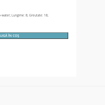
p-water; Lungime: 8; Greutate: 18;
UGĂ ÎN COȘ