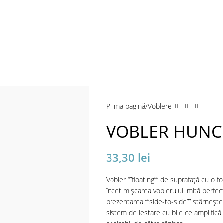
Prima pagină
Voblere
VOBLER HUNC
33,30
lei
Vobler “”floating”” de suprafață cu o 
încet mișcarea voblerului imită perfe
prezentarea “”side-to-side”” stârnește
sistem de lestare cu bile ce amplifică