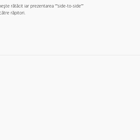
ște rătăcit iar prezentarea “”side-to-side””
ătre răpitori.