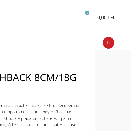
0
0,00
LEI
HBACK 8CM/18G
formă unică patentată Strike Pro. Recuperând
ct comportamentul unui pește rătăcit iar
 instinctele prădătorilor. Este echipat cu
 mișcările și scoate un sunet puternic, ușor