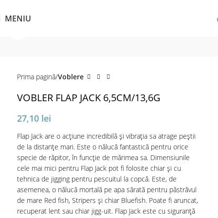
MENIU
Click pentru a mări
Prima pagină
Voblere
VOBLER FLAP JACK 6,5CM/13,6G
27,10
lei
Flap Jack are o acțiune incredibilă și vibrația sa atrage peștii
de la distanțe mari. Este o nălucă fantastică pentru orice
specie de răpitor, în funcție de mărimea sa. Dimensiunile
cele mai mici pentru Flap Jack pot fi folosite chiar și cu
tehnica de jigging pentru pescuitul la copcă. Este, de
asemenea, o nălucă mortală pe apa sărată pentru păstrăvul
de mare Red fish, Stripers și chiar Bluefish. Poate fi aruncat,
recuperat lent sau chiar jigg-uit. Flap Jack este cu siguranță