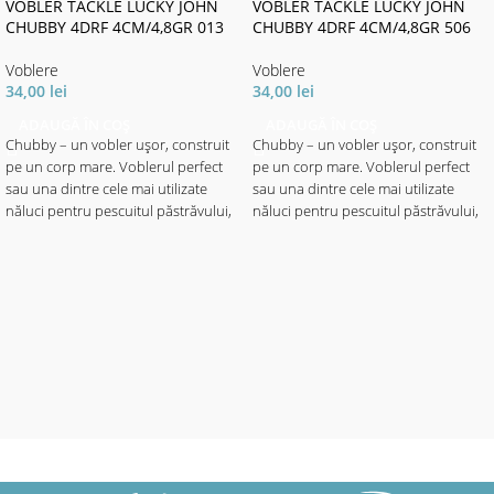
VOBLER TACKLE LUCKY JOHN
VOBLER TACKLE LUCKY JOHN
CHUBBY 4DRF 4CM/4,8GR 013
CHUBBY 4DRF 4CM/4,8GR 506
Voblere
Voblere
34,00
lei
34,00
lei
ADAUGĂ ÎN COȘ
ADAUGĂ ÎN COȘ
Chubby – un vobler ușor, construit
Chubby – un vobler ușor, construit
pe un corp mare. Voblerul perfect
pe un corp mare. Voblerul perfect
sau una dintre cele mai utilizate
sau una dintre cele mai utilizate
năluci pentru pescuitul păstrăvului,
năluci pentru pescuitul păstrăvului,
avatului, bibanului și cleanului în
avatului, bibanului și cleanului în
apele adânci. Puteți lucra năluca
apele adânci. Puteți lucra năluca
pana la 1.5 metri adâncime prin
pana la 1.5 metri adâncime prin
recuperări lente sau rapide. Va
recuperări lente sau rapide. Va
funcționa oriunde, în orice moment.
funcționa oriunde, în orice moment.
✅ Lungime - 4cm
✅ Lungime - 4cm
✅ Greutate - 4.8gr
✅ Greutate - 4.8gr
✅ Evoluție - maxim 1.5m
✅ Evoluție - maxim 1.5m
Tip nălucă: voblere; Model nălucă:
Tip nălucă: voblere; Model nălucă:
sinking;
sinking;