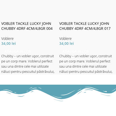
VOBLER TACKLE LUCKY JOHN
VOBLER TACKLE LUCKY JOHN
CHUBBY 4DRF 4CM/4,8GR 004
CHUBBY 4DRF 4CM/4,8GR 017
Voblere
Voblere
34,00
lei
34,00
lei
ADAUGĂ ÎN COȘ
ADAUGĂ ÎN COȘ
Chubby – un vobler ușor, construit
Chubby – un vobler ușor, construit
pe un corp mare. Voblerul perfect
pe un corp mare. Voblerul perfect
sau una dintre cele mai utilizate
sau una dintre cele mai utilizate
năluci pentru pescuitul păstrăvului,
năluci pentru pescuitul păstrăvului,
avatului, bibanului și cleanului în
avatului, bibanului și cleanului în
apele adânci. Puteți lucra năluca
apele adânci. Puteți lucra năluca
pana la 1.5 metri adâncime prin
pana la 1.5 metri adâncime prin
recuperări lente sau rapide. Va
recuperări lente sau rapide. Va
funcționa oriunde, în orice moment.
funcționa oriunde, în orice moment.
✅ Lungime - 4cm
✅ Lungime - 4cm
✅ Greutate - 4.8gr
✅ Greutate - 4.8gr