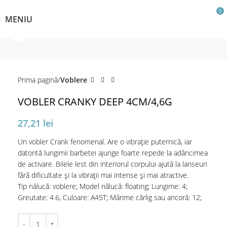
0
MENIU
Click pentru a mări
Prima pagină
Voblere
VOBLER CRANKY DEEP 4CM/4,6G
27,21
lei
Un vobler Crank fenomenal. Are o vibrație puternică, iar
datorită lungimii barbetei ajunge foarte repede la adâncimea
de activare. Bilele lest din interiorul corpului ajută la lanseuri
fără dificultate și la vibrații mai intense și mai atractive.
Tip nălucă: voblere; Model nălucă: floating; Lungime: 4;
Greutate: 4.6; Culoare: A45T; Mărime cârlig sau ancoră: 12;