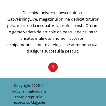
✅ Evoluție - maxim 1.5m
✅ Evoluție - maxim 1.5m
Tip nălucă: voblere; Model nălucă:
Tip nălucă: voblere; Model nălucă:
sinking;
sinking;
Deschide universul pescuitului cu
GabyFishingLive, magazinul online dedicat tuturor
pescarilor, de la incepatori la profesionisti. Oferim
o gama variata de articole de pescuit de calitate:
lansete, mulinete, momeli, accesorii,
echipamente si multe altele, alese atent pentru a-
ti asigura succesul la pescuit.
Copyright 2025 ©
Gabyfishinglive.com
toate drepturile
rezervate. Magazin