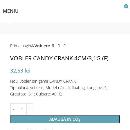
0
MENIU
Click pentru a mări
Prima pagină
Voblere
VOBLER CANDY CRANK 4CM/3,1G (F)
32,53
lei
Noul vobler din gama CANDY CRANK
Tip nălucă: voblere; Model nălucă: floating; Lungime: 4;
Greutate: 3.1; Culoare: A010;
ADAUGĂ ÎN COȘ