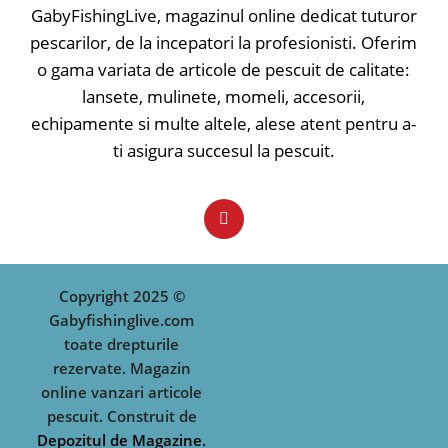
GabyFishingLive, magazinul online dedicat tuturor
pescarilor, de la incepatori la profesionisti. Oferim
o gama variata de articole de pescuit de calitate:
lansete, mulinete, momeli, accesorii,
echipamente si multe altele, alese atent pentru a-
ti asigura succesul la pescuit.
Copyright 2025 ©
Gabyfishinglive.com
toate drepturile
rezervate. Magazin
online vanzari articole
pescuit. Construit de
Depozitul de Magazine.