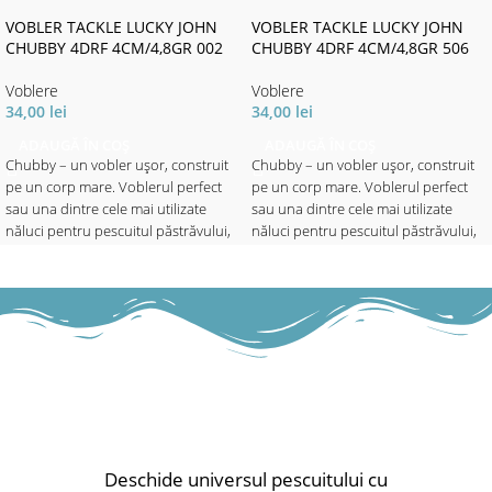
VOBLER TACKLE LUCKY JOHN
VOBLER TACKLE LUCKY JOHN
CHUBBY 4DRF 4CM/4,8GR 002
CHUBBY 4DRF 4CM/4,8GR 506
Voblere
Voblere
34,00
lei
34,00
lei
ADAUGĂ ÎN COȘ
ADAUGĂ ÎN COȘ
Chubby – un vobler ușor, construit
Chubby – un vobler ușor, construit
pe un corp mare. Voblerul perfect
pe un corp mare. Voblerul perfect
sau una dintre cele mai utilizate
sau una dintre cele mai utilizate
năluci pentru pescuitul păstrăvului,
năluci pentru pescuitul păstrăvului,
avatului, bibanului și cleanului în
avatului, bibanului și cleanului în
apele adânci. Puteți lucra năluca
apele adânci. Puteți lucra năluca
pana la 1.5 metri adâncime prin
pana la 1.5 metri adâncime prin
recuperări lente sau rapide. Va
recuperări lente sau rapide. Va
funcționa oriunde, în orice moment.
funcționa oriunde, în orice moment.
✅ Lungime - 4cm
✅ Lungime - 4cm
✅ Greutate - 4.8gr
✅ Greutate - 4.8gr
✅ Evoluție - maxim 1.5m
✅ Evoluție - maxim 1.5m
Tip nălucă: voblere; Model nălucă:
Tip nălucă: voblere; Model nălucă:
sinking;
sinking;
Deschide universul pescuitului cu