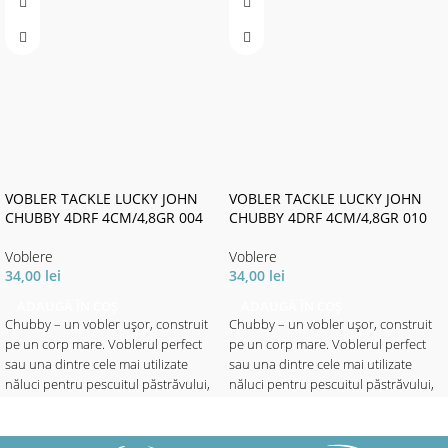
VOBLER TACKLE LUCKY JOHN
VOBLER TACKLE LUCKY JOHN
CHUBBY 4DRF 4CM/4,8GR 004
CHUBBY 4DRF 4CM/4,8GR 010
Voblere
Voblere
34,00
lei
34,00
lei
ADAUGĂ ÎN COȘ
ADAUGĂ ÎN COȘ
Chubby – un vobler ușor, construit
Chubby – un vobler ușor, construit
pe un corp mare. Voblerul perfect
pe un corp mare. Voblerul perfect
sau una dintre cele mai utilizate
sau una dintre cele mai utilizate
năluci pentru pescuitul păstrăvului,
năluci pentru pescuitul păstrăvului,
avatului, bibanului și cleanului în
avatului, bibanului și cleanului în
apele adânci. Puteți lucra năluca
apele adânci. Puteți lucra năluca
pana la 1.5 metri adâncime prin
pana la 1.5 metri adâncime prin