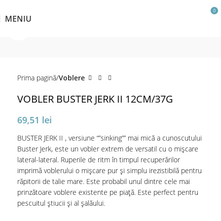
0
MENIU
Click pentru a mări
Prima pagină
Voblere
VOBLER BUSTER JERK II 12CM/37G
69,51
lei
BUSTER JERK II , versiune “”sinking”” mai mică a cunoscutului
Buster Jerk, este un vobler extrem de versatil cu o mișcare
lateral-lateral. Ruperile de ritm în timpul recuperărilor
imprimă voblerului o mișcare pur și simplu irezistibilă pentru
răpitorii de talie mare. Este probabil unul dintre cele mai
prinzătoare voblere existente pe piață. Este perfect pentru
pescuitul știucii și al șalăului.