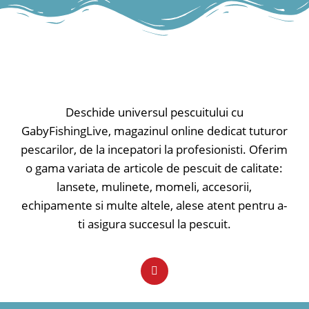
recuperări lente sau rapide. Va
recuperări lente sau rapide. Va
funcționa oriunde, în orice moment.
funcționa oriunde, în orice moment.
✅ Lungime - 4cm
✅ Lungime - 4cm
✅ Greutate - 4.8gr
✅ Greutate - 4.8gr
✅ Evoluție - maxim 1.5m
✅ Evoluție - maxim 1.5m
Tip nălucă: voblere; Model nălucă:
Tip nălucă: voblere; Model nălucă:
sinking;
sinking;
Deschide universul pescuitului cu
GabyFishingLive, magazinul online dedicat tuturor
pescarilor, de la incepatori la profesionisti. Oferim
o gama variata de articole de pescuit de calitate:
lansete, mulinete, momeli, accesorii,
echipamente si multe altele, alese atent pentru a-
ti asigura succesul la pescuit.