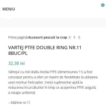
0
MENIU
Click pentru a mări
Prima pagină
Accesorii pescuit la crap
VARTEJ PTFE DOUBLE RING NR.11
8BUC/PL
32,38
lei
Vârtejul cu inel dublu Korda PTFE (dimensiunea 11) a fost
conceput pentru a oferi un maxim de flexibilitate la utilizarea
unei monturi helicopter. Inelul suplimentar ajută la
reducerea încurcăturilor în timp ce acoperirea PTFE asigură,
o rotație uniformă.
– Mărime nr.11