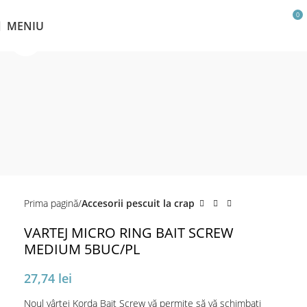
0
MENIU
Click pentru a mări
Prima pagină
Accesorii pescuit la crap
VARTEJ MICRO RING BAIT SCREW
MEDIUM 5BUC/PL
27,74
lei
Noul vârtej Korda Bait Screw vă permite să vă schimbați