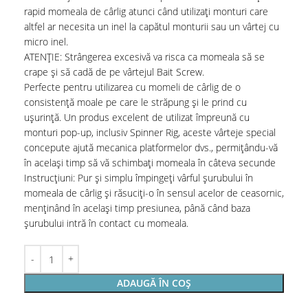
rapid momeala de cârlig atunci când utilizați monturi care
altfel ar necesita un inel la capătul monturii sau un vârtej cu
micro inel.
ATENȚIE: Strângerea excesivă va risca ca momeala să se
crape și să cadă de pe vârtejul Bait Screw.
Perfecte pentru utilizarea cu momeli de cârlig de o
consistență moale pe care le străpung și le prind cu
ușurință. Un produs excelent de utilizat împreună cu
monturi pop-up, inclusiv Spinner Rig, aceste vârteje special
concepute ajută mecanica platformelor dvs., permițându-vă
în același timp să vă schimbați momeala în câteva secunde
Instrucțiuni: Pur și simplu împingeți vârful șurubului în
momeala de cârlig și răsuciți-o în sensul acelor de ceasornic,
menținând în același timp presiunea, până când baza
șurubului intră în contact cu momeala.
ADAUGĂ ÎN COȘ