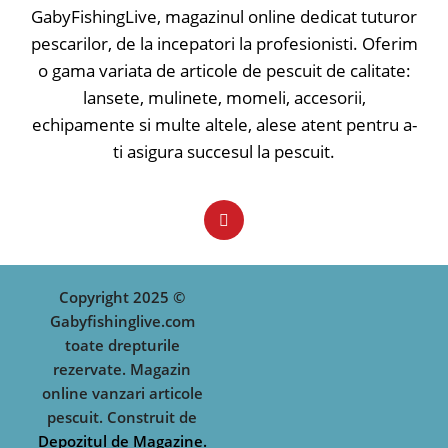
GabyFishingLive, magazinul online dedicat tuturor
• Alimentare cu baterie de 9V
pescarilor, de la incepatori la profesionisti. Oferim
o gama variata de articole de pescuit de calitate:
lansete, mulinete, momeli, accesorii,
echipamente si multe altele, alese atent pentru a-
ti asigura succesul la pescuit.
Copyright 2025 ©
Gabyfishinglive.com
toate drepturile
rezervate. Magazin
online vanzari articole
pescuit. Construit de
Depozitul de Magazine.