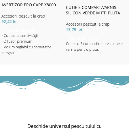
AVERTIZOR PRO CARP X8000
CUTIE 5 COMPART.VARNIS
SILICON VERDE M PT. PLUTA
Accesorii pescuit la crap
92,42
lei
Accesorii pescuit la crap
13,75
lei
ADAUGĂ ÎN COȘ
• Controlul sensivității
ADAUGĂ ÎN COȘ
• Difuzor premium
Cutie cu 5 compartimente cu inele
• Volum reglabil cu comutator
varnis pentru pluta.
integrat
• Ton reglabil
• Lumina LED Combi (4 culori
reglabile prin buton) servește ca
indicator de interval de trăsătură și
indicator de putere / 20sec. Amurg
• Bară de LED ca afișaj interval
(cădere întinzător și derulare fir,
diferit), roșu strălucitor
• Lumina de noapte reglabilă
separat
• Finisaj soft-touch
• Ieșire de alimentare
Deschide universul pescuitului cu
• Compartimentul bateriei separat