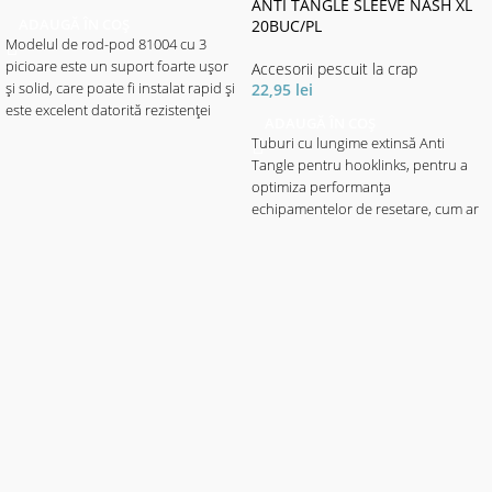
ANTI TANGLE SLEEVE NASH XL
ADAUGĂ ÎN COȘ
20BUC/PL
Modelul de rod-pod 81004 cu 3
picioare este un suport foarte ușor
Accesorii pescuit la crap
22,95
lei
și solid, care poate fi instalat rapid și
este excelent datorită rezistenței
ADAUGĂ ÎN COȘ
sale ridicate. Datorită picioarelor și
Tuburi cu lungime extinsă Anti
picioarelor ajustabile, se adaptează
Tangle pentru hooklinks, pentru a
cu ușurință la diferite situații și se
optimiza performanța
potrivește perfect cu toate lungimile
echipamentelor de resetare, cum ar
lansetei. Livrate cu 3 suporți de
fi Gyro și Multi Rig și pentru a
lansetă, lungimile buzzer bar sunt
preveni încurcarea în timpul
reglabile. Barele de aluminiu sunt
aruncării cu zig-uri și tackle ale
special acoperite și extrem de
controlerului. Disponibil în finisaje
rezistente la lovituri și șocuri. Livrat
D-Cam, Tungsten și Clear pentru
cu husă de transport.
toate aplicațiile.
Material husă de transport: 100%
polyester.
✅ Ablaj 15 per pachet.
Caracterisitici:
• Lungimea totală: 80-130cm
• Buzzerbar: 50cm
• Senzori pe înălțime: 24cm