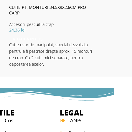
9,49
lei
CUTIE PT. MONTURI 34,5X9X2,6CM PRO
ADAUGĂ ÎN CO
CARP
Folosirea matrițe
pornească de la u
Accesorii pescuit la crap
există method fee
24,36
lei
Cu ajutorul acest
ADAUGĂ ÎN COȘ
că vom lansa în p
Cutie usor de manipulat, special dezvoltata
de nadă cu lanseu
pentru a fi pastrate drepte aprox. 15 monturi
înseamnă precizie 
de crap. Cu 2 cutii mici separate, pentru
nadă - vom lansa 
depozitarea acelor.
i.
cantitate de nadă
Mai mult, presiune
poate facilita com
incat, pana la atin
particulele sa nu 
putem jongla si c
TILE
LEGAL
gradul de colare a
Cos
ANPC
Specificatii tehnic