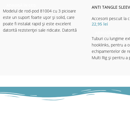
ADAUGĂ ÎN COȘ
ANTI TANGLE SLEEV
Modelul de rod-pod 81004 cu 3 picioare
este un suport foarte ușor și solid, care
Accesorii pescuit la 
poate fi instalat rapid și este excelent
22,95
lei
datorită rezistenței sale ridicate. Datorită
ADAUGĂ ÎN COȘ
picioarelor și picioarelor ajustabile, se
Tuburi cu lungime ex
adaptează cu ușurință la diferite situații și se
hooklinks, pentru a 
potrivește perfect cu toate lungimile lansetei.
echipamentelor de res
Livrate cu 3 suporți de lansetă, lungimile
Multi Rig și pentru a 
buzzer bar sunt reglabile. Barele de aluminiu
timpul aruncării cu zig
sunt special acoperite și extrem de
controlerului. Disponi
rezistente la lovituri și șocuri. Livrat cu husă
Tungsten și Clear pent
de transport.
Material husă de transport: 100% polyester.
✅ Ablaj 15 per pache
Caracterisitici:
• Lungimea totală: 80-130cm
• Buzzerbar: 50cm
• Senzori pe înălțime: 24cm
• Lungimea închisă: 81cm