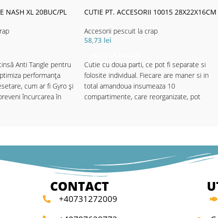
E NASH XL 20BUC/PL
CUTIE PT. ACCESORII 10015 28X22X16CM
crap
Accesorii pescuit la crap
58,73
lei
ADAUGĂ ÎN COȘ
tinsă Anti Tangle pentru
Cutie cu doua parti, ce pot fi separate si
optimiza performanța
folosite individual. Fiecare are maner si in
etare, cum ar fi Gyro și
total amandoua insumeaza 10
preveni încurcarea în
compartimente, care reorganizate, pot
-uri și tackle ale
ajunge la 34 compartimente pentru accesori
bil în finisaje D-Cam,
ru toate aplicațiile.
t.
CONTACT
U
+40731272009