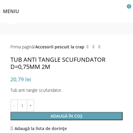
0
MENIU
Click pentru a mări
Prima pagină
Accesorii pescuit la crap
TUB ANTI TANGLE SCUFUNDATOR
D=0,75MM 2M
20,79
lei
Tub anti tangle scufundator.
ADAUGĂ ÎN COȘ
Adaugă la lista de dorințe