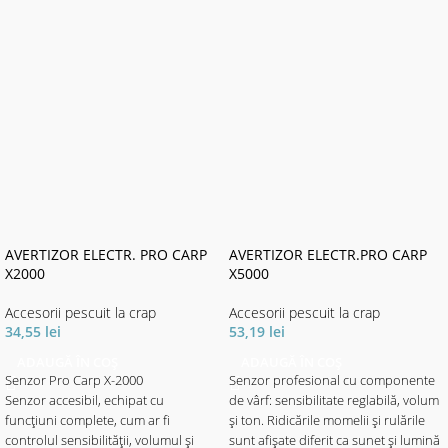
AVERTIZOR ELECTR. PRO CARP
AVERTIZOR ELECTR.PRO CARP
X2000
X5000
Accesorii pescuit la crap
Accesorii pescuit la crap
34,55
lei
53,19
lei
ADAUGĂ ÎN COȘ
ADAUGĂ ÎN COȘ
Senzor Pro Carp X-2000
Senzor profesional cu componente
Senzor accesibil, echipat cu
de vârf: sensibilitate reglabilă, volum
funcțiuni complete, cum ar fi
și ton. Ridicările momelii și rulările
controlul sensibilității, volumul și
sunt afișate diferit ca sunet și lumină