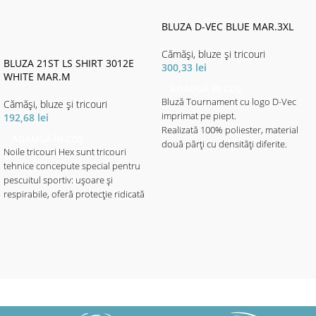
BLUZA D-VEC BLUE MAR.3XL
Cămăși, bluze și tricouri
BLUZA 21ST LS SHIRT 3012E
300,33
lei
WHITE MAR.M
ADAUGĂ ÎN COȘ
Bluză Tournament cu logo D-Vec
Cămăși, bluze și tricouri
imprimat pe piept.
192,68
lei
Realizată 100% poliester, material
ADAUGĂ ÎN COȘ
două părți cu densități diferite.
Noile tricouri Hex sunt tricouri
Materialul cu imprimeul elegant
tehnice concepute special pentru
motive aqua - de densitate mai mare
pescuitul sportiv: ușoare și
este destinat portecției solare.
respirabile, oferă protecție ridicată
Materialul de culoare neagră mai
împotriva razelor solare. Indice de
subțire, ajută la libertatea de
protecție UPF50+. Disponibil cu sau
mișcare - fiind mult mai elastic, ajută
fără glugă în 3 culori: roșu, verde
și la o respirabilitate mai mare, fapt
sau alb, cu o livrea camo
ce asigură confortul termic pe vreme
caracteristică și textură fagure de
toridă cu soare puternic.
albine
- Material 100% poliester.