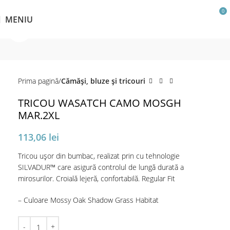
0
MENIU
Click pentru a mări
Prima pagină
Cămăși, bluze și tricouri
TRICOU WASATCH CAMO MOSGH
MAR.2XL
113,06
lei
Tricou ușor din bumbac, realizat prin cu tehnologie
SILVADUR™ care asigură controlul de lungă durată a
mirosurilor. Croială lejeră, confortabilă. Regular Fit
– Culoare Mossy Oak Shadow Grass Habitat