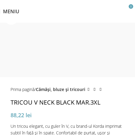
0
MENIU
Click pentru a mări
Prima pagină
Cămăși, bluze și tricouri
TRICOU V NECK BLACK MAR.3XL
88,22
lei
Un tricou elegant, cu guler în V, cu brand-ul Korda imprimat
subtil în față și în spate. Confortabil de purtat, ușor și