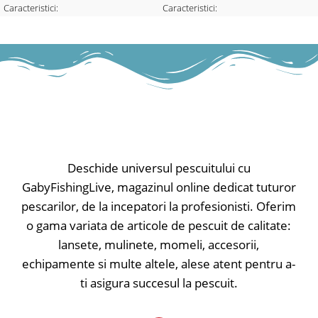
Caracteristici:
Caracteristici:
-Grosime 180g/m²
-Grosime 180g/m²
-Material fără scămoșare
-Material fără scămoșare
-Material: bumbac
-Material: bumbac
Deschide universul pescuitului cu
GabyFishingLive, magazinul online dedicat tuturor
pescarilor, de la incepatori la profesionisti. Oferim
o gama variata de articole de pescuit de calitate:
lansete, mulinete, momeli, accesorii,
echipamente si multe altele, alese atent pentru a-
ti asigura succesul la pescuit.