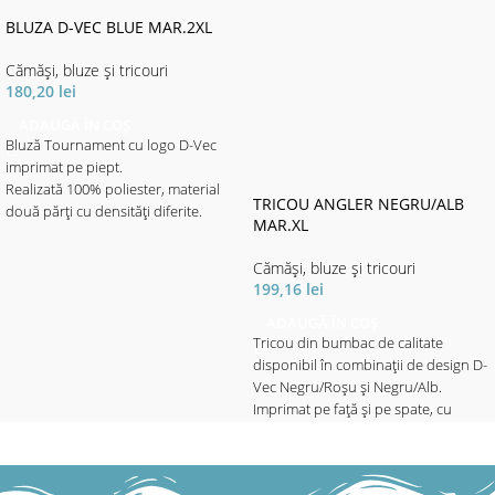
BLUZA D-VEC BLUE MAR.2XL
Cămăși, bluze și tricouri
180,20
lei
ADAUGĂ ÎN COȘ
Bluză Tournament cu logo D-Vec
imprimat pe piept.
Realizată 100% poliester, material
TRICOU ANGLER NEGRU/ALB
două părți cu densități diferite.
MAR.XL
Materialul cu imprimeul elegant
motive aqua - de densitate mai mare
Cămăși, bluze și tricouri
este destinat portecției solare.
199,16
lei
Materialul de culoare neagră mai
subțire, ajută la libertatea de
ADAUGĂ ÎN COȘ
Tricou din bumbac de calitate
mișcare - fiind mult mai elastic, ajută
disponibil în combinații de design D-
și la o respirabilitate mai mare, fapt
Vec Negru/Roșu și Negru/Alb.
ce asigură confortul termic pe vreme
Imprimat pe față și pe spate, cu
toridă cu soare puternic.
aplicație pe mânecă.
- Material 100% poliester.