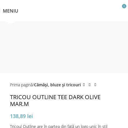
0
MENIU
Click pentru a mări
Prima pagină
Cămăși, bluze și tricouri
TRICOU OUTLINE TEE DARK OLIVE
MAR.M
138,89
lei
Tricoul Outline are în partea din față un logo unic în stil