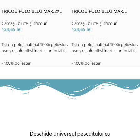
TRICOU POLO BLEU MAR.2XL
TRICOU POLO BLEU MAR.L
Cămăși, bluze și tricouri
Cămăși, bluze și tricouri
134,65
lei
134,65
lei
ADAUGĂ ÎN COȘ
ADAUGĂ ÎN COȘ
Tricou polo, material 100% poliester,
Tricou polo, material 100% poliester,
ușor, respirabil și foarte confortabil.
ușor, respirabil și foarte confortabil.
- 100% poliester
- 100% poliester
- Quick dry
- Quick dry
- Breathable
- Breathable
Deschide universul pescuitului cu