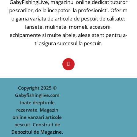
GabyFishingLive, magazinul online dedicat tuturor
pescarilor, de la incepatori la profesionisti. Oferim
o gama variata de articole de pescuit de calitate:
lansete, mulinete, momeli, accesorii,
echipamente si multe altele, alese atent pentru a-
ti asigura succesul la pescuit.
Copyright 2025 ©
Gabyfishinglive.com
toate drepturile
rezervate. Magazin
online vanzari articole
pescuit. Construit de
Depozitul de Magazine.