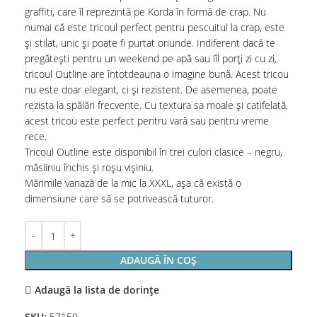
graffiti, care îl reprezintă pe Korda în formă de crap. Nu
numai că este tricoul perfect pentru pescuitul la crap, este
și stilat, unic și poate fi purtat oriunde. Indiferent dacă te
pregătești pentru un weekend pe apă sau lîl porți zi cu zi,
tricoul Outline are întotdeauna o imagine bună. Acest tricou
nu este doar elegant, ci și rezistent. De asemenea, poate
rezista la spălări frecvente. Cu textura sa moale și catifelată,
acest tricou este perfect pentru vară sau pentru vreme
rece.
Tricoul Outline este disponibil în trei culori clasice – negru,
măsliniu închis și roșu vișiniu.
Mărimile variază de la mic la XXXL, așa că există o
dimensiune care să se potrivească tuturor.
ADAUGĂ ÎN COȘ
Adaugă la lista de dorințe
SKU:
57150