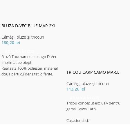
BLUZA D-VEC BLUE MAR.2XL
Cămăși, bluze și tricouri
180,20
lei
ADAUGĂ ÎN COȘ
Bluză Tournament cu logo D-Vec
imprimat pe piept.
Realizată 100% poliester, material
TRICOU CARP CAMO MAR.L
două părți cu densități diferite.
Materialul cu imprimeul elegant
Cămăși, bluze și tricouri
motive aqua - de densitate mai mare
113,26
lei
este destinat portecției solare.
Materialul de culoare neagră mai
ADAUGĂ ÎN COȘ
subțire, ajută la libertatea de
Tricou conceput exclusiv pentru
mișcare - fiind mult mai elastic, ajută
gama Daiwa Carp.
și la o respirabilitate mai mare, fapt
ce asigură confortul termic pe vreme
Caracteristici:
toridă cu soare puternic.
-Grosime 180g/m²