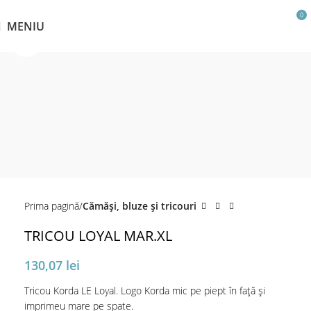
0
MENIU
Click pentru a mări
Prima pagină
Cămăși, bluze și tricouri
TRICOU LOYAL MAR.XL
130,07
lei
Tricou Korda LE Loyal. Logo Korda mic pe piept în față și
imprimeu mare pe spate.