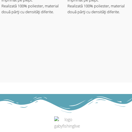
imprimat pe piept.
imprimat pe piept.
Realizată 100% poliester, material
Realizată 100% poliester, material
două părți cu densități diferite.
două părți cu densități diferite.
Materialul cu imprimeul elegant
Materialul cu imprimeul elegant
motive aqua - de densitate mai mare
motive aqua - de densitate mai mare
este destinat portecției solare.
este destinat portecției solare.
Materialul de culoare neagră mai
Materialul de culoare neagră mai
subțire, ajută la libertatea de
subțire, ajută la libertatea de
mișcare - fiind mult mai elastic, ajută
mișcare - fiind mult mai elastic, ajută
și la o respirabilitate mai mare, fapt
și la o respirabilitate mai mare, fapt
ce asigură confortul termic pe vreme
ce asigură confortul termic pe vreme
toridă cu soare puternic.
toridă cu soare puternic.
- Material 100% poliester.
- Material 100% poliester.