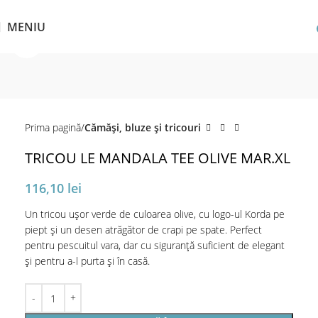
MENIU
Click pentru a mări
Prima pagină
Cămăși, bluze și tricouri
TRICOU LE MANDALA TEE OLIVE MAR.XL
116,10
lei
Un tricou ușor verde de culoarea olive, cu logo-ul Korda pe
piept și un desen atrăgător de crapi pe spate. Perfect
pentru pescuitul vara, dar cu siguranță suficient de elegant
și pentru a-l purta și în casă.