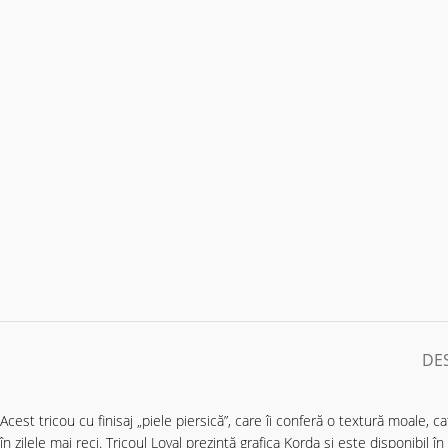
DE
Acest tricou cu finisaj „piele piersică”, care îi conferă o textură moale, ca
în zilele mai reci. Tricoul Loyal prezintă grafica Korda și este disponibil 