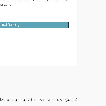
 burgund.
UGĂ ÎN COȘ
elent pentru a fi utilizat vara sau ca tricou sub jachetă