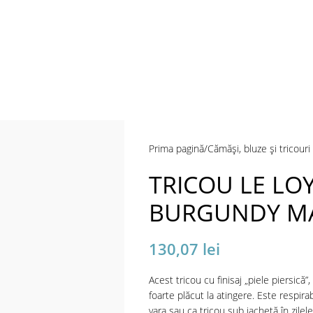
a mări
Prima pagină
Cămăși, bluze și tricouri
TRICOU LE LO
BURGUNDY MA
130,07
lei
Acest tricou cu finisaj „piele piersică”,
foarte plăcut la atingere. Este respirabi
vara sau ca tricou sub jachetă în zilele