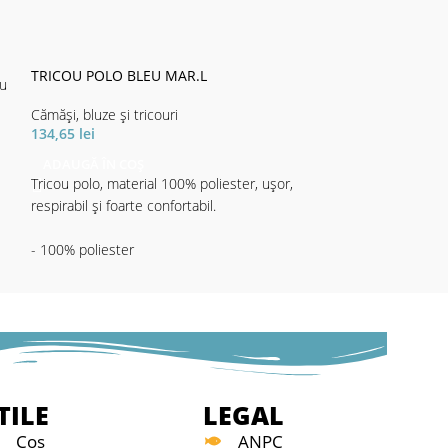
TRICOU POLO G
TRICOU POLO BLEU MAR.L
Cămăși, bluze și tr
eu
312,59
lei
Cămăși, bluze și tricouri
ADAUGĂ ÎN CO
134,65
lei
Tricou polo, cu de
ADAUGĂ ÎN COȘ
Ideal pentru pesc
Tricou polo, material 100% poliester, ușor,
material quick dry
respirabil și foarte confortabil.
Personalizare log
reflectorizant pe 
- 100% poliester
- Quick dry
- Material 100% p
- Breathable
TILE
LEGAL
Cos
ANPC