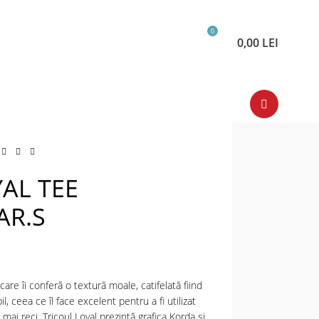
0
0,00
LEI
YAL TEE
R.S
 care îi conferă o textură moale, catifelată fiind
l, ceea ce îl face excelent pentru a fi utilizat
 mai reci. Tricoul Loyal prezintă grafica Korda și