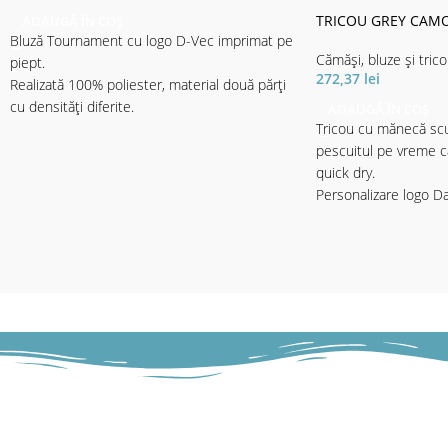
TRICOU GREY CAMO
ADAUGĂ ÎN COȘ
Bluză Tournament cu logo D-Vec imprimat pe
Cămăși, bluze și trico
piept.
272,37
lei
Realizată 100% poliester, material două părți
cu densități diferite.
ADAUGĂ ÎN COȘ
Tricou cu mănecă scu
Materialul cu imprimeul elegant motive aqua
pescuitul pe vreme c
- de densitate mai mare este destinat
quick dry.
portecției solare.
Personalizare logo D
Materialul de culoare neagră mai subțire,
ajută la libertatea de mișcare - fiind mult mai
- Material 100% polie
elastic, ajută și la o respirabilitate mai mare,
fapt ce asigură confortul termic pe vreme
toridă cu soare puternic.
- Material 100% poliester.