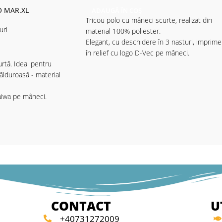
 MAR.XL
ADAUGĂ ÎN COȘ
Tricou polo cu mâneci scurte, realizat din
uri
material 100% poliester.
Elegant, cu deschidere în 3 nasturi, imprim
în relief cu logo D-Vec pe mâneci.
rtă. Ideal pentru
ălduroasă - material
- Material 100%poliester
- Material quickdry
aiwa pe mâneci.
ster
CONTACT
U
+40731272009