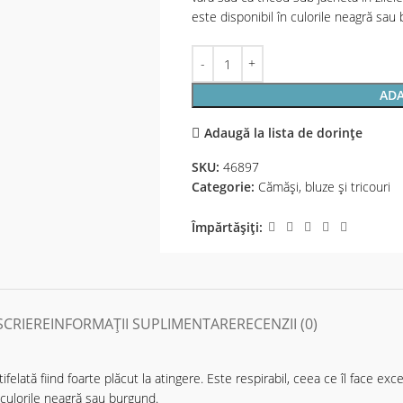
este disponibil în culorile neagră sau
ADA
Adaugă la lista de dorințe
SKU:
46897
Categorie:
Cămăși, bluze și tricouri
Împărtășiți:
SCRIERE
INFORMAȚII SUPLIMENTARE
RECENZII (0)
tifelată fiind foarte plăcut la atingere. Este respirabil, ceea ce îl face exc
în culorile neagră sau burgund.