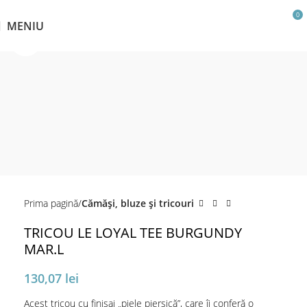
0
MENIU
Click pentru a mări
Prima pagină
Cămăși, bluze și tricouri
TRICOU LE LOYAL TEE BURGUNDY
MAR.L
130,07
lei
Acest tricou cu finisaj „piele piersică”, care îi conferă o