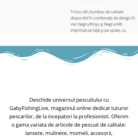
împotriva razelor solare. Indice de
ADAUGĂ ÎN COȘ
protecție UPF50+. Disponibil cu sau
Tricou din bumbac de calitate
fără glugă în 3 culori: roșu, verde
disponibil în combinații de design D-
sau alb, cu o livrea camo
Vec Negru/Roșu și Negru/Alb.
caracteristică și textură fagure de
Imprimat pe față și pe spate, cu
albine
aplicație pe mânecă.
Deschide universul pescuitului cu
GabyFishingLive, magazinul online dedicat tuturor
pescarilor, de la incepatori la profesionisti. Oferim
o gama variata de articole de pescuit de calitate:
lansete, mulinete, momeli, accesorii,