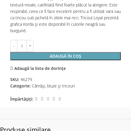
textură moale, catifelată fiind foarte plăcut la atingere. Este
respirabil, ceea ce îl face excelent pentru a fi utilizat vara sau
ca tricou sub jachetă în zilele mai reci. Tricoul Loyal prezintă
grafica Korda și este disponibil în culorile neagră sau
burgund.
ADAUGĂ ÎN COȘ
Adaugă la lista de dorințe
SKU:
46279
Categorie:
Cămăși, bluze și tricouri
Împărtășiți:
Produse similare