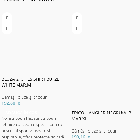
BLUZA 21ST LS SHIRT 3012E
WHITE MAR.M
Cămăși, bluze și tricouri
192,68
lei
ADAUGĂ ÎN COȘ
TRICOU ANGLER NEGRU/ALB
Noile tricouri Hex sunt tricouri
MAR.XL
tehnice concepute special pentru
Cămăși, bluze și tricouri
pescuitul sportiv: ușoare și
199,16
lei
respirabile, oferă protecție ridicată