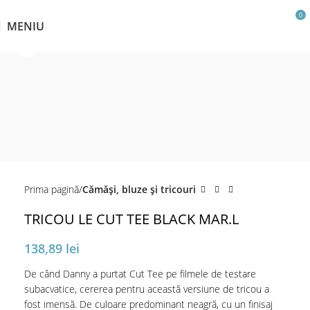
0
MENIU
Click pentru a mări
Prima pagină
Cămăși, bluze și tricouri
TRICOU LE CUT TEE BLACK MAR.L
138,89
lei
De când Danny a purtat Cut Tee pe filmele de testare
subacvatice, cererea pentru această versiune de tricou a
fost imensă. De culoare predominant neagră, cu un finisaj