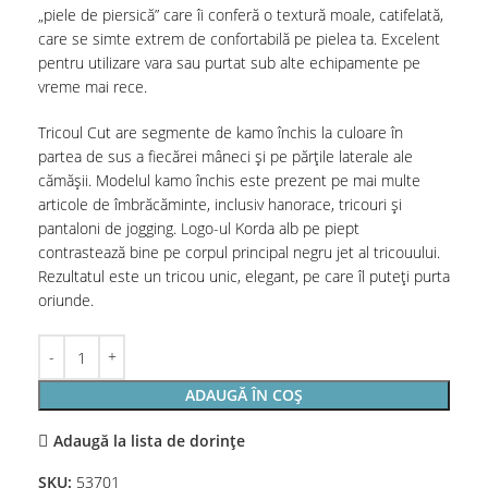
„piele de piersică” care îi conferă o textură moale, catifelată,
care se simte extrem de confortabilă pe pielea ta. Excelent
pentru utilizare vara sau purtat sub alte echipamente pe
vreme mai rece.
Tricoul Cut are segmente de kamo închis la culoare în
partea de sus a fiecărei mâneci și pe părțile laterale ale
cămășii. Modelul kamo închis este prezent pe mai multe
articole de îmbrăcăminte, inclusiv hanorace, tricouri și
pantaloni de jogging. Logo-ul Korda alb pe piept
contrastează bine pe corpul principal negru jet al tricouului.
Rezultatul este un tricou unic, elegant, pe care îl puteți purta
oriunde.
ADAUGĂ ÎN COȘ
Adaugă la lista de dorințe
SKU:
53701