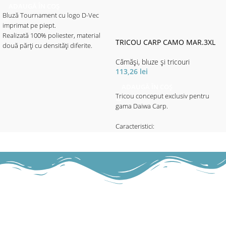
ADAUGĂ ÎN COȘ
Bluză Tournament cu logo D-Vec
imprimat pe piept.
Realizată 100% poliester, material
TRICOU CARP CAMO MAR.3XL
două părți cu densități diferite.
Materialul cu imprimeul elegant
Cămăși, bluze și tricouri
motive aqua - de densitate mai mare
113,26
lei
este destinat portecției solare.
Materialul de culoare neagră mai
ADAUGĂ ÎN COȘ
subțire, ajută la libertatea de
Tricou conceput exclusiv pentru
mișcare - fiind mult mai elastic, ajută
gama Daiwa Carp.
și la o respirabilitate mai mare, fapt
ce asigură confortul termic pe vreme
Caracteristici:
toridă cu soare puternic.
-Grosime 180g/m²
-Material fără scămoșare
- Material 100% poliester.
-Material: bumbac