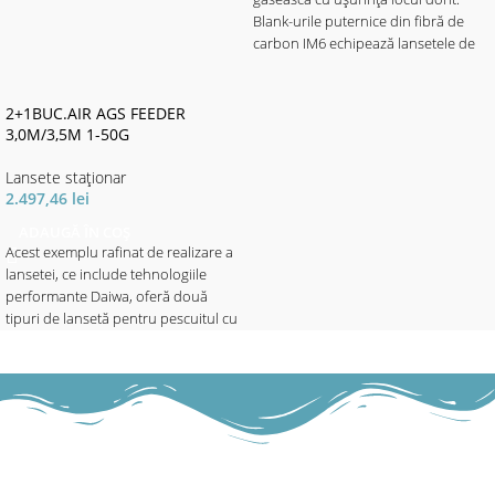
Blank-urile puternice din fibră de
carbon IM6 echipează lansetele de
feeder Bull Fighter cu multă putere
pentru aruncări lungi și precise.
Datorită celor 2 vârfuri quiver inter-
2+1BUC.AIR AGS FEEDER
schimbabile, sesizarea perfectă a
3,0M/3,5M 1-50G
prezentărilor este garantată,
Lansete staţionar
deoarece peștele nu simte nicio
2.497,46
lei
rezistență ca la lansetele de pescuit
la plută sau cele de staționar.
ADAUGĂ ÎN COȘ
Echipate cu inele de Oxid de Titan și
Acest exemplu rafinat de realizare a
mâner EVA splitat lung, care asigură
lansetei, ce include tehnologiile
o pârghie optimă pentru aruncări
performante Daiwa, oferă două
lungi și puternice.
tipuri de lansetă pentru pescuitul cu
Lansetele de feeder Short Track Bull
plută și pescuitul de feeder, având
Fighter intră în joc, atunci când
un numitor comun: AGS Air Guide
lansetele de feeder clasice lungi, nu
System.
sunt prea manevrabile, cum ar fi la
Lansetele de feeder AIR vor acoperi
pescuitul de feeder stalking.
practic toate provocările. Modelul
Perfecte pentru schimbări frecvente
mai scurt de 9’10 ’este o lansetă
ale locului sau pescuit în apropierea
mini-method sau un bomb / feeder
malului.