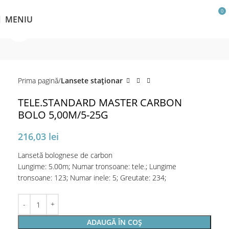
0
MENIU
Click pentru a mări
Prima pagină
Lansete staţionar
TELE.STANDARD MASTER CARBON
BOLO 5,00M/5-25G
216,03
lei
Lansetă bolognese de carbon
Lungime: 5.00m; Numar tronsoane: tele.; Lungime
tronsoane: 123; Numar inele: 5; Greutate: 234;
ADAUGĂ ÎN COȘ