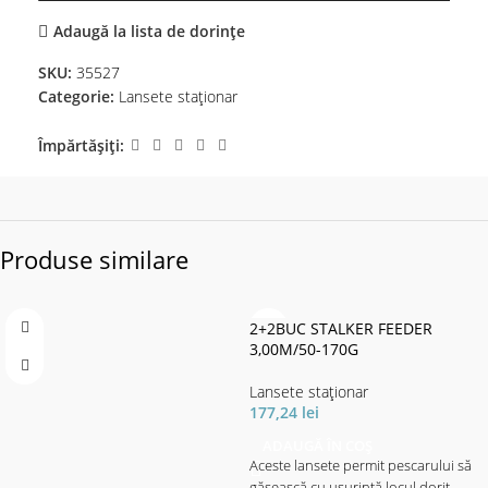
Adaugă la lista de dorințe
SKU:
35527
Categorie:
Lansete staţionar
Împărtășiți:
Produse similare
2+2BUC STALKER FEEDER
3,00M/50-170G
Lansete staţionar
177,24
lei
ADAUGĂ ÎN COȘ
Aceste lansete permit pescarului să
găsească cu ușurință locul dorit.