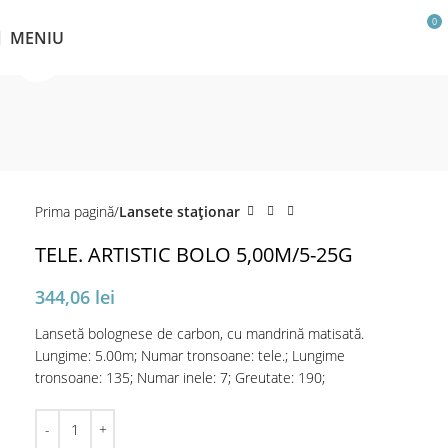
0
MENIU
Click pentru a mări
Prima pagină
Lansete staţionar
TELE. ARTISTIC BOLO 5,00M/5-25G
344,06
lei
Lansetă bolognese de carbon, cu mandrină matisată.
Lungime: 5.00m; Numar tronsoane: tele.; Lungime
tronsoane: 135; Numar inele: 7; Greutate: 190;