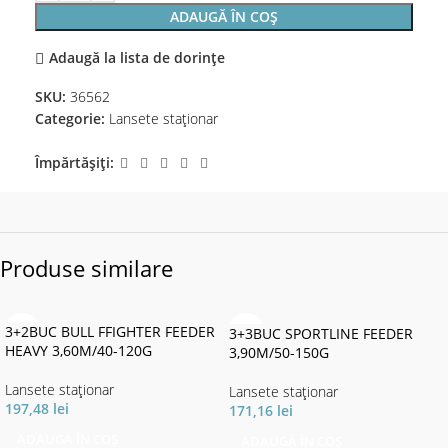
ADAUGĂ ÎN COȘ
Adaugă la lista de dorințe
SKU:
36562
Categorie:
Lansete staţionar
Împărtășiți:
Produse similare
3+2BUC BULL FFIGHTER FEEDER
3+3BUC SPORTLINE FEEDER
HEAVY 3,60M/40-120G
3,90M/50-150G
Lansete staţionar
Lansete staţionar
197,48
lei
171,16
lei
ADAUGĂ ÎN COȘ
ADAUGĂ ÎN COȘ