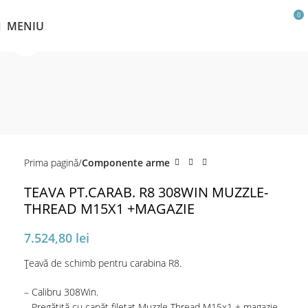
0
MENIU
Click pentru a mări
Prima pagină
Componente arme
TEAVA PT.CARAB. R8 308WIN MUZZLE-
THREAD M15X1 +MAGAZIE
7.524,80
lei
Ţeavă de schimb pentru carabina R8.
– Calibru 308Win.
– Pregătită cu capăt filetat Muzzle Thread M15x1 + magazie.