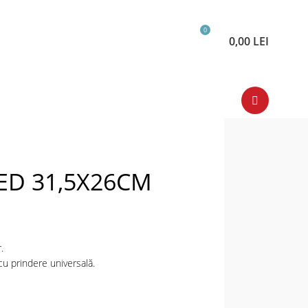
0
0,00
LEI
IED 31,5X26CM
.
cu prindere universală.