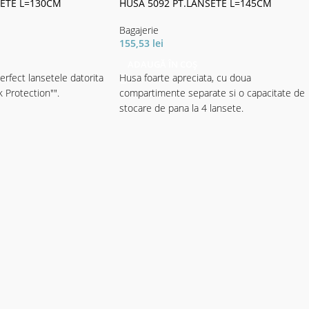
SETE L=130CM
HUSA 5092 PT.LANSETE L=145CM
Bagajerie
155,53
lei
ADAUGĂ ÎN COȘ
rfect lansetele datorita
Husa foarte apreciata, cu doua
k Protection"".
compartimente separate si o capacitate de
stocare de pana la 4 lansete.