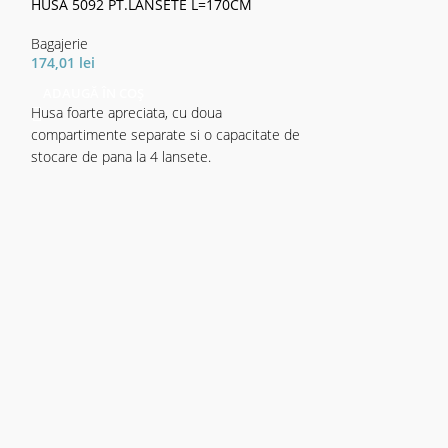
HUSA 5092 PT.LANSETE L=170CM
Bagajerie
174,01
lei
ADAUGĂ ÎN COȘ
Husa foarte apreciata, cu doua
compartimente separate si o capacitate de
stocare de pana la 4 lansete.