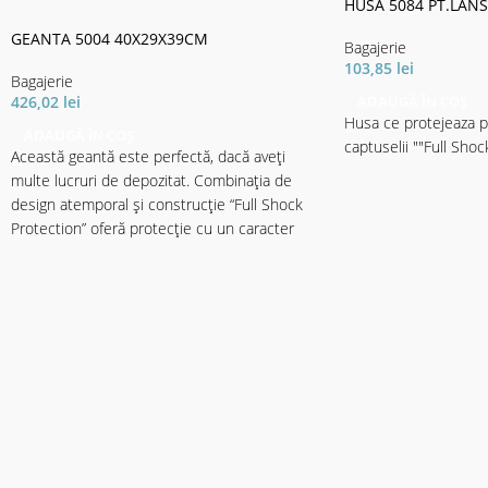
HUSA 5084 PT.LAN
GEANTA 5004 40X29X39CM
Bagajerie
103,85
lei
Bagajerie
ADAUGĂ ÎN COȘ
426,02
lei
Husa ce protejeaza pe
ADAUGĂ ÎN COȘ
captuselii ""Full Shoc
Această geantă este perfectă, dacă aveți
multe lucruri de depozitat. Combinația de
design atemporal și construcție “Full Shock
Protection” oferă protecţie cu un caracter
unic. 4 cutii pentru năluci (Cormoran modelul
8048 / 27x18.5x4cm) în compartimentul de
jos, care este accesibil prin partea laterală, și
un mare compartiment principal superior
pentru accesorii mari oferă spațiu enorm.
Datorită construcției economie de spațiu,
aceasta geantă este, de asemenea perfect
pentru pescuitul din barcă. Un buzunar mare
frontal pentru accesorii și instrumente, un
buzunar suprapus și 4 buzunare laterale