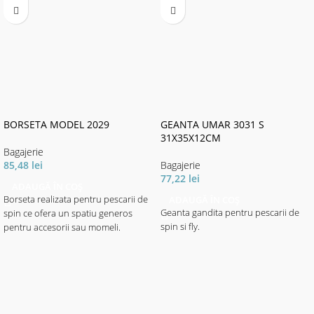
BORSETA MODEL 2029
GEANTA UMAR 3031 S
31X35X12CM
Bagajerie
85,48
lei
Bagajerie
77,22
lei
ADAUGĂ ÎN COȘ
Borseta realizata pentru pescarii de
ADAUGĂ ÎN COȘ
Geanta gandita pentru pescarii de
spin ce ofera un spatiu generos
spin si fly.
pentru accesorii sau momeli.