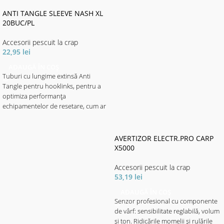
ANTI TANGLE SLEEVE NASH XL
20BUC/PL
Accesorii pescuit la crap
22,95
lei
ADAUGĂ ÎN COȘ
Tuburi cu lungime extinsă Anti
Tangle pentru hooklinks, pentru a
optimiza performanța
echipamentelor de resetare, cum ar
fi Gyro și Multi Rig și pentru a
preveni încurcarea în timpul
aruncării cu zig-uri și tackle ale
AVERTIZOR ELECTR.PRO CARP
controlerului. Disponibil în finisaje
X5000
D-Cam, Tungsten și Clear pentru
toate aplicațiile.
Accesorii pescuit la crap
53,19
lei
ADAUGĂ ÎN COȘ
✅ Ablaj 15 per pachet.
Senzor profesional cu componente
de vârf: sensibilitate reglabilă, volum
și ton. Ridicările momelii și rulările