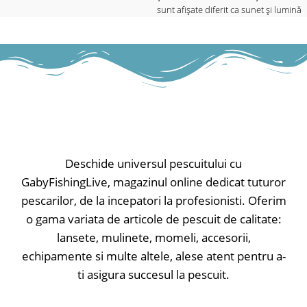
sunt afișate diferit ca sunet și lumină
prin intermediul barei LED, care
reflectă și setarea de sensibilitate.
Cu funcție de lumină de noapte
reglabilă (integrată la buton) și
funcție de mute. Datorită
electronicelor complet sigilate,
senzorul este perfect protejat de
apă.
• Controlul sensibilității
• Difuzoare de înaltă performanță
Deschide universul pescuitului cu
• Volumul reglabil, poate fi reglat la
GabyFishingLive, magazinul online dedicat tuturor
zero
pescarilor, de la incepatori la profesionisti. Oferim
• Ton reglabil
• Comutator pornit-oprit
o gama variata de articole de pescuit de calitate:
• Lumina LED servește ca indicator
lansete, mulinete, momeli, accesorii,
de putere / 20 sec.în amurg
echipamente si multe altele, alese atent pentru a-
• Bara LED servește ca indicator de
trăsătură (afișează ridicarea momelii
ti asigura succesul la pescuit.
și rularea diferit), roșu strălucitor
• Lumina de noapte poate fi pornită