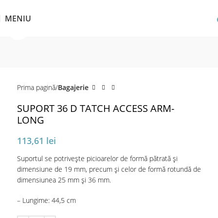
MENIU
Click pentru a mări
Prima pagină
Bagajerie
SUPORT 36 D TATCH ACCESS ARM-
LONG
113,61
lei
Suportul se potrivește picioarelor de formă pătrată și
dimensiune de 19 mm, precum și celor de formă rotundă de
dimensiunea 25 mm și 36 mm.
– Lungime: 44,5 cm