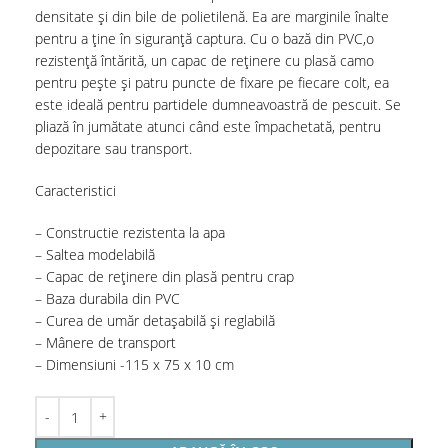
densitate și din bile de polietilenă. Ea are marginile înalte
pentru a ține în siguranță captura. Cu o bază din PVC,o
rezistență întărită, un capac de reținere cu plasă camo
pentru pește și patru puncte de fixare pe fiecare colt, ea
este ideală pentru partidele dumneavoastră de pescuit. Se
pliază în jumătate atunci când este împachetată, pentru
depozitare sau transport.
Caracteristici
– Constructie rezistenta la apa
– Saltea modelabilă
– Capac de reținere din plasă pentru crap
– Baza durabila din PVC
– Curea de umăr detașabilă și reglabilă
– Mânere de transport
– Dimensiuni -115 x 75 x 10 cm